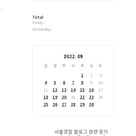
육
위
터
천
방
플
Total
Today :
문
러
찰
자
그
Yesterday :
수
인
Calendar
2022. 09
일
월
화
수
목
금
토
1
2
3
4
5
6
7
8
9
10
11
12
13
14
15
16
17
18
19
20
21
22
23
24
25
26
27
28
29
30
서울경찰 블로그 관련 문의