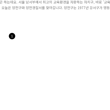
 하는데요. 서울 남서부에서 최고의 교육환경을 자랑하는 자치구, 바로 '교
기! 오늘은 양천구와 양천경찰서를 찾아갑니다. 양천구는 1977년 강서구가 영등
에서 3개 동(목동, 신정동, 신월동)을 나누며 분구했습니다. 양천경찰서는 양
서, 1991년 7월 31일 현재의 이름인 양천경찰서로 개칭했습니다. 현재 양천경
1