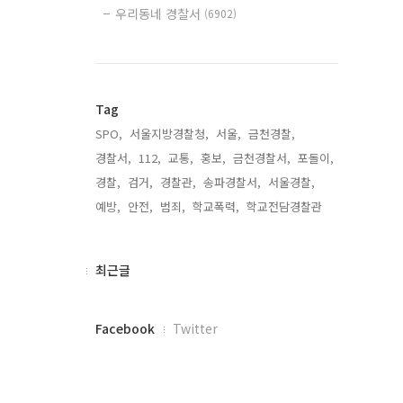
우리동네 경찰서
(6902)
Tag
SPO,
서울지방경찰청,
서울,
금천경찰,
경찰서,
112,
교통,
홍보,
금천경찰서,
포돌이,
경찰,
검거,
경찰관,
송파경찰서,
서울경찰,
예방,
안전,
범죄,
학교폭력,
학교전담경찰관,
최
최근글
근
글
페
Facebook
Twitter
이
스
북
트