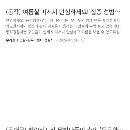
(동작) 여름철 피서지 안심하세요! 집중 성범죄
예방 활동 전개 👮‍♂️👮‍♀️
안녕하세요, 동작경찰서입니다! 본격적인 무더위와 함께 여름 휴가철이 다
가오면서야외 활동과 관내 시설을 이용하는 구민들이 부쩍 늘고 있습니다.
동작경찰서는 구민들이 언제 어디서나 안심하고 여름을 보낼 수 있도록성
범죄 예방 활동을 집중적으로 추진하고 있습니다. 🔍 주요 활동 내용전문
우리동네 경찰서/우리동네 경찰서
2026.07.24
장비를 활용한 불법카메라 안심 점검📸 - 대상 장소: 관내 공원, 물놀이장
등 피서지 및 야외 시설 관내 공원과 물놀이장 등 피서지 주변 공중화장실
을 대상으로 불법카메라 설치 여부를 집중 점검했습니다. 전파탐지기와 렌
즈탐지기 등 전문 탐지 장비를 활용해 환풍구와 문고리, 휴지걸이 등불법
촬영 기기가 설치될 가능성이 있는 장소는 물론 눈에 띄지 않는 구석까지
꼼꼼하게 확인했습니다. 또한 물놀이장 개..
(동대문) 청량리시장 달빛나들이 축제 '든든한