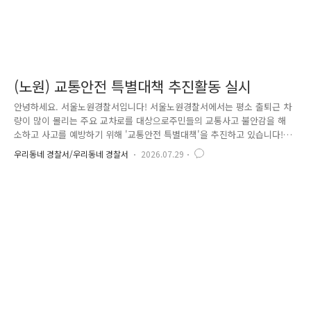
(노원) 교통안전 특별대책 추진활동 실시
안녕하세요. 서울노원경찰서입니다! 서울노원경찰서에서는 평소 출퇴근 차
량이 많이 몰리는 주요 교차로를 대상으로주민들의 교통사고 불안감을 해
소하고 사고를 예방하기 위해 '교통안전 특별대책'을 추진하고 있습니다!
이번 특별대책은 7월 10일부터 약 한 달간 노원구 주요 도로와 공사장 주
우리동네 경찰서/우리동네 경찰서
2026.07.29
변에서 추진됩니다.주요 내용은 ▲대형차량(사업용 화물차 등) 집중 관리
▲신호위반·교차로 통행방법 위반 단속 ▲출·퇴근 시간대 교통관리 강화
등 세 가지를 중심으로 교통안전 활동을 추진하고 있습니다. 화물트럭 등
사업용 차량의 과속과 지정차로 위반을 집중 점검하고,자동차전용도로 내
과속·지정차로 위반 단속과최근 변경된 우회전 통행방법, 끼어들기·꼬리물
기 단속도 함께 실시하고 있습니다. 또한 화물트럭 ..