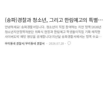
(송파)경찰과 청소년, 그리고 한림예고의 특별
한 만남!
안녕하세요! 송파경찰서입니다. 청소년이 직접 참여하는 치안 정책!2026년
청소년치안정책자문단 위촉식 현장과 한림예고 학생들이직접 기획·제작한
사이버도박 예방 영상을 공개합니다!지난달 송파경찰서에서는 정책 수요자
인 학생들과의 회의를 통해변화하는 청소년 치안 환경에 대한 의견을 직접
우리동네 경찰서/우리동네 경찰서
2026.07.28
듣고, 경찰 정책에 대한 이해를 높이는 소통의 장을 마련했습니다. 송파경
찰서 여성청소년과장, 청소년보호계장 및 담당 SPO, 한림예고 홍보실장,
미디어예술학부장 등이 참석했으며,관내 중학생부터 고등학생까지 총 14명
으로 구성된 청소년 치안정책자문단 위촉식도 함께 진행되었습니다. 학교
폭력과 청소년 범죄·비행 예방 방안, 청소년 마약·도박 문제 등중독성 범
죄에 대한 창의적인 예방활동을 주제로 다양한 의견을 나누는 ..