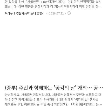
한 일상을 위해「서울안전31 Re-디자인 데이」 여성안전 현장점검을 실시
했습니다. 이번 활동은 경찰서장과 각 기능·지역관서장이 직접 현장을 찾
아여성 1인 가구 밀집지역과 여성안심귀갓길을 중심으로 범죄 취약요소를
우리동네 경찰서/우리동네 경찰서
2026.07.21
점검하고,주민들의 생생한 의견을 청취하기 위해 마련됐습니다. 오류1동을
비롯해 구로2·3·5동, 고척2동, 개봉1동, 가리봉동, 오류2동 등구로구 곳곳
의 여성안심귀갓길과 여성 1인 가구 밀집지역 등총 11개소에서 현장점검과
합동순찰을 실시했습니다. 경찰은 물론 유관기관, 지역 주민, 자율방범대
등 다양한 치안 파트너들이 함께 참여해 지역 안전을 꼼꼼히 살폈습니다.
현장에서는 주민들의 다양한..
(중부) 주민과 함께하는 '공감의 날' 개최… 공
동체 치안의 가치를 더하다.
안녕하세요. 서울중부경찰서입니다. 서울중부경찰서는 주민과 소통하고 더
욱 안전한 지역사회를 만들기 위해경찰서 대강당에서 '공감의 날' 행사를
개최했습니다. 이번 행사는 주민 중심 치안정책인 「치안 RE-디자인」을