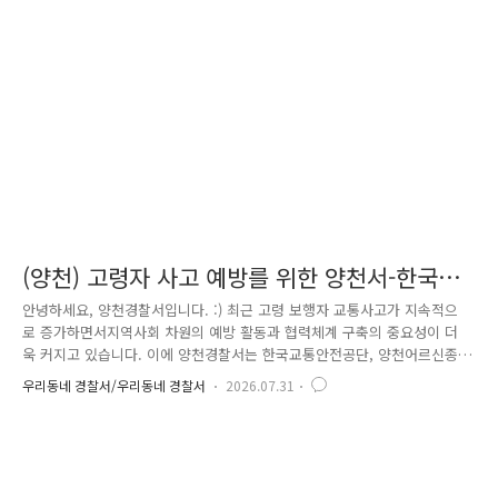
먼저 광화문광장 물놀이장에서는 경찰과 유관기관이 함께 합동순찰과 안전
점검을 실시했습니다.특히 많은 이용객이 찾는 물놀이장 내 탈의실과 샤워
실 등불법촬영 범죄에 취약한 공간을 중심으로 꼼꼼하게 점검하며 범죄..
(양천) 고령자 사고 예방를 위한 양천서-한국교
통안전공단-양천어르신종합복지관 업무협약 체
안녕하세요, 양천경찰서입니다. :) 최근 고령 보행자 교통사고가 지속적으
결!
로 증가하면서지역사회 차원의 예방 활동과 협력체계 구축의 중요성이 더
욱 커지고 있습니다. 이에 양천경찰서는 한국교통안전공단, 양천어르신종
합복지관과 함께어르신들의 안전한 보행환경 조성과 교통사고 예방을 위한
우리동네 경찰서/우리동네 경찰서
2026.07.31
업무협약(MOU)을 체결했습니다. 이번 협약을 통해 양천어르신종합복지관
소속 전문강사 두 명을'교통안전반장'으로 위촉하고, 각 기관 담당자들과
함께 지역 곳곳에서교통안전 교육과 홍보, 사고 예방 캠페인, 맞춤형 안전
정보 제공 등다양한 분야에서 상호 협력할 예정입니다. 또한 복지관이 보
유한 어르신 사회관계망을 적극 활용해교통안전 정보를 보다 신속하고 효