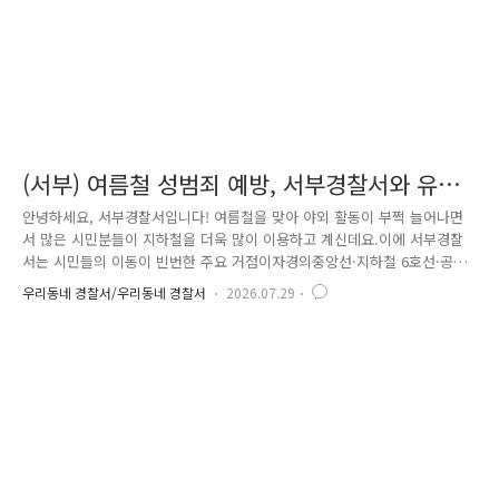
(서부) 여름철 성범죄 예방, 서부경찰서와 유관
기관이 함께 합니다!
안녕하세요, 서부경찰서입니다! 여름철을 맞아 야외 활동이 부쩍 늘어나면
서 많은 시민분들이 지하철을 더욱 많이 이용하고 계신데요.이에 서부경찰
서는 시민들의 이동이 빈번한 주요 거점이자경의중앙선·지하철 6호선·공
항철도가 만나는 DMC역에서 성범죄 예방 캠페인을 펼쳤습니다! 이번 캠페
우리동네 경찰서/우리동네 경찰서
2026.07.29
인은 서부경찰서 여성청소년과를 비롯해은평구청 여성정책팀, 은평시립청
소년성문화센터, 코레일 서울본부 수색관리역이 함께했습니다. 여러 유관
기관이 합동으로 참여해 성범죄 예방에 대한 공감대를 넓히고,촘촘한 범죄
예방 협력체계를 강화하며 안전한 지역사회 분위기를 조성하기 위해 뜻을
모았습니다. 이날 서부경찰서는 마약류 간이진단키트와 홍보 리플릿을 배
부하며최근 우려가 커지고 있는 약물 이용 성범죄 예방 홍보활동에..