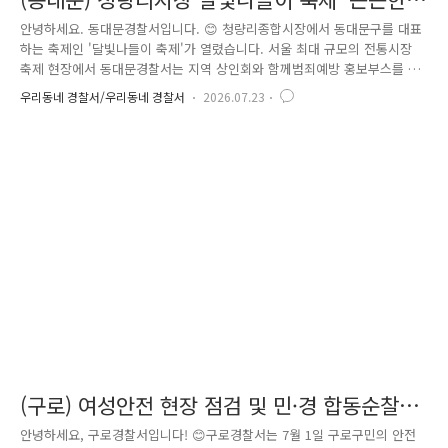
우리동네 경찰, 동대문 경찰서' 부스 운영
안녕하세요. 동대문경찰서입니다. 😊 청량리종합시장에서 동대문구를 대표
하는 축제인 '달빛나들이 축제'가 열렸습니다. 서울 최대 규모의 전통시장
축제 현장에서 동대문경찰서는 지역 상인회와 함께범죄예방 홍보부스를 운
영하며 시민들과 소통하는 뜻깊은 시간을 가졌습니다. 청량리시장은 남녀
우리동네 경찰서/우리동네 경찰서
2026.07.23
노소 다양한 시민들이 찾는 서울의 대표 전통시장입니다.동대문경찰서는
축제를 찾은 시민들에게 범죄예방 정책을 자연스럽게 알리고,지역 주민들
의 생생한 의견을 듣기 위해 홍보부스를 마련했습니다. 홍보부스에서는 우
회전 일시정지와 보이스피싱 예방 등일상생활에 꼭 필요한 정보를 시민들
에게 알기 쉽게 안내했습니다.최근 증가하는 신종 피싱 범죄의 유형과 예
방법, 올바른 우회전 통행 방법 등을 소개하며 안전의 중요성을 함께 나눴
습..
(구로) 여성안전 현장 점검 및 민·경 합동순찰
실시
안녕하세요, 구로경찰서입니다! 😊구로경찰서는 7월 1일 구로구민의 안전