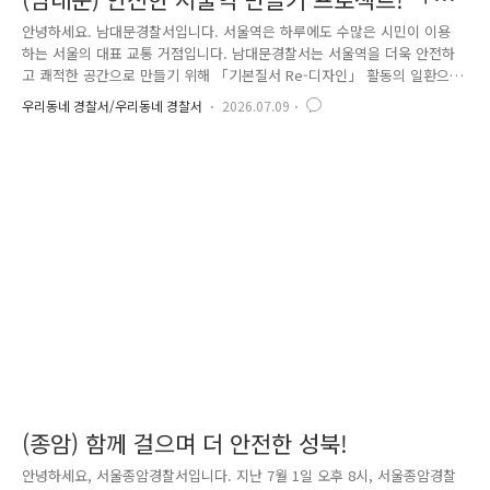
본질서 Re-디자인 및 합동 도보 순찰」 실시
안녕하세요. 남대문경찰서입니다. 서울역은 하루에도 수많은 시민이 이용
하는 서울의 대표 교통 거점입니다. 남대문경찰서는 서울역을 더욱 안전하
고 쾌적한 공간으로 만들기 위해 「기본질서 Re-디자인」 활동의 일환으
로 유관기관과 합동 도보순찰을 실시했습니다. 이번 활동에는 남대문경찰
우리동네 경찰서/우리동네 경찰서
2026.07.09
서 범죄예방대응과와 서울역파출소를 비롯해코레일, 중구청, 다시서기센
터, 코레일테크, 서울스퀘어, 서울역 롯데아울렛 등 6개 유관기관이 참여했
습니다. 순찰에 앞서 열린 간담회에서는 서울역 주변 치안 현안을 공유하
고 기관별 역할과 협업 방안을 논의하며,「기본질서 Re-디자인」 추진을
위한 협력체계를 더욱 강화하기로 뜻을 모았습니다. 이후 서울역광장과 버
스환승센터 일대를 함께 걸으며 방치된 쓰레기와..
(종암) 함께 걸으며 더 안전한 성북!
안녕하세요, 서울종암경찰서입니다. 지난 7월 1일 오후 8시, 서울종암경찰