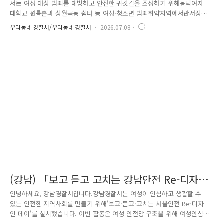
서는 여성 대상 범죄를 예방하고 안전한 귀갓길을 조성하기 위해동덕여자
대학교 원룸촌과 상월곡동 쉼터 등 여성·청소년 범죄취약지역에서관서장
중심 민·관·경 합동순찰을 실시했습니다. 이번 합동순찰에는 경찰서장을
우리동네 경찰서/우리동네 경찰서
2026.07.08
비롯한 경찰서 관계자와자율방범연합대, 동덕여자대학교 총학생회, 반려견
순찰대, 성북구청장 및 구청 관계자 등다양한 기관과 지역 주민들이 함께
참여해 안전한 지역사회 조성을 위한 뜻깊은 시간을 가졌습니다. 순찰에
앞서 참석자들은 간담회를 열고 여성안심귀갓길과 범죄취약지역 현황을 공
유하며주민들이 체감하는 불안 요소와 개선이 필요한 사항에 대해 의견을
나눴습니다.현장의 목소리를 직접 듣고 실질적인 개선 방안을 함께 논의한
뒤 본격..
(강남) 「보고 듣고 고치는 강남안전 Re-디자인
데이」 캠페인
안녕하세요, 강남경찰서입니다.강남경찰서는 여성이 안심하고 생활할 수
있는 안전한 지역사회를 만들기 위해'보고·듣고·고치는 서울안전 Re-디자
인 데이'를 실시했습니다. 이번 활동은 여성 안전망 구축을 위해 여성안심