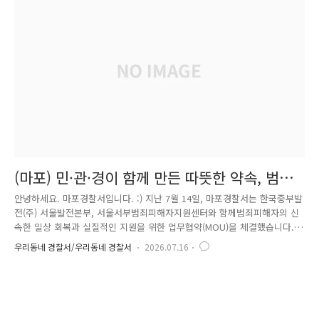
단보도를 안전하게 이용하는 방법 등어린이들이 일상에서 실천할 수 있는
안전수칙을 함께 살펴보며 적극적으로 참여하는 시간을 가졌습니다. 이어
진 체험교육에서는 횡단보도 안전하게 건너기 체험을 ..
(마포) 민·관·경이 함께 만든 따뜻한 약속, 범죄
피해자의 일상 회복을 위해 손을 맞잡았습니다
안녕하세요. 마포경찰서입니다. :) 지난 7월 14일, 마포경찰서는 한국중부발
전(주) 서울발전본부, 서울서부범죄피해자지원센터와 함께범죄피해자의 신
속한 일상 회복과 실질적인 지원을 위한 업무협약(MOU)을 체결했습니다.
범죄피해는 사건이 종료된 이후에도 심리적·경제적 어려움이 이어질 수 있
우리동네 경찰서/우리동네 경찰서
2026.07.16
는 만큼,피해자의 일상 회복을 위해서는 지역사회의 지속적인 관심과 지원
이 무엇보다 중요합니다. 이번 협약은 2017년부터 추진해 온'마포구 범죄
피해자 지원사업' 10주년을 맞아 마련된 뜻깊은 자리였습니다. 지난 10년
간 민·관·경이 함께 협력하며 범죄피해자의 회복을 지원해 온 성과를 돌아
보고,앞으로도 더욱 촘촘한 협력체계를 바탕으로 피해자 중심의 지원을 이