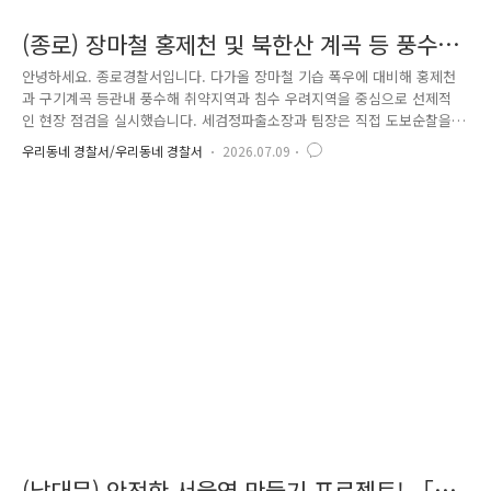
(종로) 장마철 홍제천 및 북한산 계곡 등 풍수해
대비 예방활동
안녕하세요. 종로경찰서입니다. 다가올 장마철 기습 폭우에 대비해 홍제천
과 구기계곡 등관내 풍수해 취약지역과 침수 우려지역을 중심으로 선제적
인 현장 점검을 실시했습니다. 세검정파출소장과 팀장은 직접 도보순찰을
실시하며 취약지역을 점검하고,하천 인근 주민들의 애로사항도 청취했습니
우리동네 경찰서/우리동네 경찰서
2026.07.09
다.이후 점검 결과를 관련 부서와 공유하고, 기상특보 발령 시 연계할탄력
순찰 장소를 지정하는 등 지역 특성에 맞는 예방활동을 추진했습니다. 점
검 과정에서는 하천 내 유수 흐름을 방해하는 폐수목과 수풀을 제거하고,
하천 주변에 방치된 공사 폐기물과 생활쓰레기 적치 장소를 확인해 구청과
협조하여 신속히 수거하도록 조치했습니다. 또한 홍제천 등 범죄취약지역
을 중심으로 지역 지리에 익숙한 방범순찰대 등치안파..
(남대문) 안전한 서울역 만들기 프로젝트! 「기