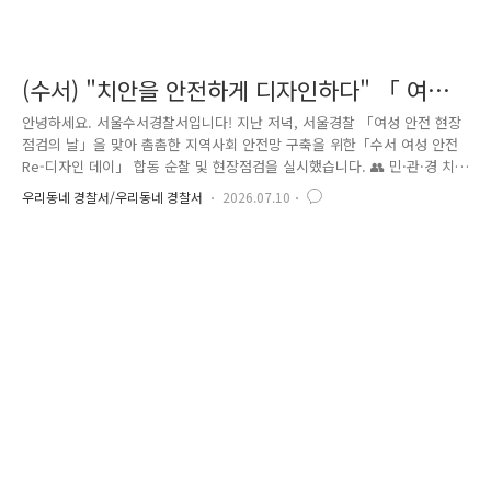
(수서) "치안을 안전하게 디자인하다" 「 여성
안전 Re-디자인 데이」 치안 활동 현장!
안녕하세요. 서울수서경찰서입니다! 지난 저녁, 서울경찰 「여성 안전 현장
점검의 날」을 맞아 촘촘한 지역사회 안전망 구축을 위한「수서 여성 안전
Re-디자인 데이」 합동 순찰 및 현장점검을 실시했습니다. 👥 민·관·경 치
안 파트너스와 함께한 합동순찰 이번 치안활동에는 수서경찰서(범죄예방대
우리동네 경찰서/우리동네 경찰서
2026.07.10
응과·여성청소년과·형사과)를 비롯해강남구의회, 일원1동 주민센터, 주민
자치위원회, 자율방범대, 생활안전연합회 등 총 34명의 치안 파트너가 함
께했습니다. 참석자들은 홍보 어깨띠를 착용하고 현장 점검에 앞서 활동
내용을 공유한 뒤,지역 주민들의 안전을 위한 합동순찰에 나섰습니다. 🚶
현장을 직접 살핀 주요 활동 ① 여성안심귀갓길 및 먹자골목 합동순찰일원
치안센터를 출발해 여성안심귀갓길과 먹자골목 일..