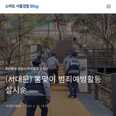
우리동네 경찰서/우리동네 경찰서
(서대문) 봄맞이 범죄예방활동
실시🌼
서대문서홍보
2025. 2. 26. 14:56