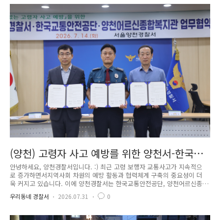
법촬영 범죄에 취약한 공간을 꼼꼼히 살피며 범죄예방활동을 하였습니다.
먼저 광화문광장 물놀이장에서는 경찰과 유관기관이 함께 합동순찰과 안전
점검을 실시했습니다.특히 많은 이용객이 찾는 물놀이장 내 탈의실과 샤워
실 등불법촬영 범죄에 취약한 공간을 중심으로 꼼꼼하게 점검하며 범죄..
(양천) 고령자 사고 예방를 위한 양천서-한국교
통안전공단-양천어르신종합복지관 업무협약 체
안녕하세요, 양천경찰서입니다. :) 최근 고령 보행자 교통사고가 지속적으
결!
로 증가하면서지역사회 차원의 예방 활동과 협력체계 구축의 중요성이 더
욱 커지고 있습니다. 이에 양천경찰서는 한국교통안전공단, 양천어르신종
합복지관과 함께어르신들의 안전한 보행환경 조성과 교통사고 예방을 위한
우리동네 경찰서
2026.07.31
0
업무협약(MOU)을 체결했습니다. 이번 협약을 통해 양천어르신종합복지관
소속 전문강사 두 명을'교통안전반장'으로 위촉하고, 각 기관 담당자들과
함께 지역 곳곳에서교통안전 교육과 홍보, 사고 예방 캠페인, 맞춤형 안전