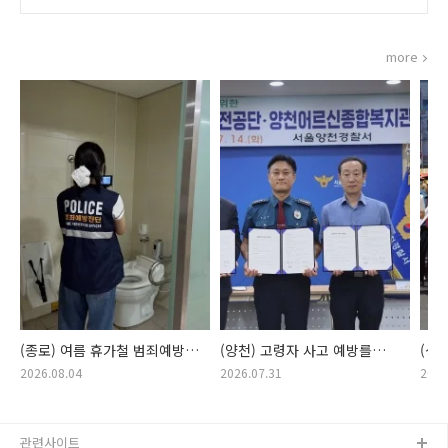
다양한 구성원이 한자리에 모여 직접 현장을 걸으며 안전한 성동을 만들기
위한 의견을 나누었습니다. 본격적인 순찰에 앞서 참여자들은 점..
more
(종로) 여름 휴가철 범죄예방
(양천) 고령자 사고 예방를
(성
활동 실시
위한 양천서-
데이
2026.08.04
2026.07.31
2026
한국교통안전공단-
살피
양천어르신종합복지관
만들
업무협약 체결!
관련사이트