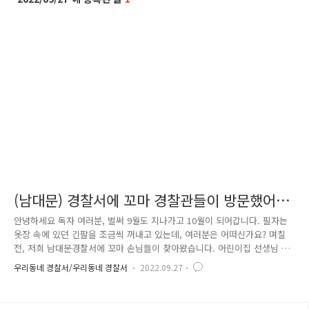
(남대문) 경찰서에 꼬마 경찰관들이 방문했어
요!
안녕하세요 독자 여러분, 벌써 9월도 지나가고 10월이 되어갑니다. 필자는
옷장 속에 있던 긴팔을 조금씩 꺼내고 있는데, 여러분은 어떠신가요? 며칠
전, 저희 남대문경찰서에 꼬마 손님들이 찾아왔습니다. 어린이집 선생님 손
을 잡고 온 친구들이 가장 해보고 싶은 일은 바로 '경찰차 타기' 였습니다.
우리동네 경찰서/우리동네 경찰서
2022.09.27
저희 남대문경찰서 교통외근팀에서는 아이들에게 직접 순찰차를 타보는 소
중한 시간을 마련해주었습니다. 또한, 서울역파출소와 교통과에서 함께 나
와서 어린이들이 궁금한 점을 물었습니다. "도둑을 잡으면 어떻게 하나