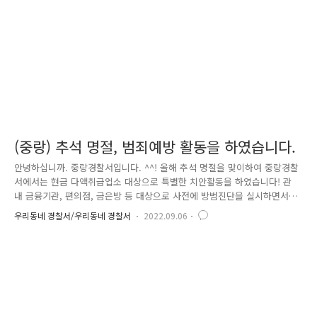
위중앙선, 경춘선으로 환승하기 위해 거쳐야하는 계단을 선정하였으며..
(중랑) 추석 명절, 범죄예방 활동을 하였습니다.
안녕하십니까. 중랑경찰서입니다. ^^! 올해 추석 명절을 맞이하여 중랑경찰
서에서는 현금 다액취급업소 대상으로 특별한 치안활동을 하였습니다! 관
내 금융기관, 편의점, 금은방 등 대상으로 사전에 방범진단을 실시하면서
지역주민들에게 범죄 예방법이 적힌 홍보물 배부 및 안내를 하였습니다!
우리동네 경찰서/우리동네 경찰서
2022.09.06
특히 다액의 현금을 취급하는 업소 점주들을 대상으로 안전한 명절 연휴가
될 수 있도록 범죄예방 교육을 실시하여 필요한 내용을 전달하였습니다.
또한 어린이집, 전통시장, 공원, 노인정 등 유동인가구 많은 곳을 방문하여
명절 연휴 고향방문으로 장시간 집을 비우는 경우가 많기에 문단속과 가스
벨브 잠금 등 안전사고 방지를 위해 선제적 예방활동을 하였습니다! 중랑
경찰서 교통에서는 추석 연휴기간 중 관내 우림, 동원, 면목시장에 방문하
여..