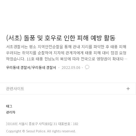
(서초) 돌풍 및 호우로 인한 피해 예방 활동
서초경찰서는 평소 지역안전순찰을 통해 관내 지리를 파악한 후 태풍 피해
우려되는 취약지를 순찰하여 지자체 관계자에게 태풍 피해 대비 점검 요청
하였습니다. 11호 태풍 힌남노의 북상에 따라 전국으로 영향권이 확대되며
서초구 지역에도 돌풍을 동반한 호우가 예상되어 시민들의 인명과 재산을
우리동네 경찰서/우리동네 경찰서
2022.09.06
보호하고 피해를 최소화하기 위해 선제적 지역안전 순찰을 시행하였습니
다. 지역안전순찰 중 관리가 되지 않아 방치된 비닐하우스 위 철근 구조물
과 비산되어 있는 쇠파이프, 철제판넬 등을 발견하여 서초구청에 해당 사
관련사이트
실을 통보하여 유관기관과 긴밀한 협조관계를 유지하며 해당 지역을 지속
적으로 순찰하여 피해 최소화에 더욱 더 집중하였습니다. 피해최소화로 안
전한 서초구를 만들 수 있도록 노력하겠습니다.
태그
관리자
[03169] 서울시 종로구 사직로8길 31 대표번호 : 182
Copyright © Seoul Police. All rights reserved.