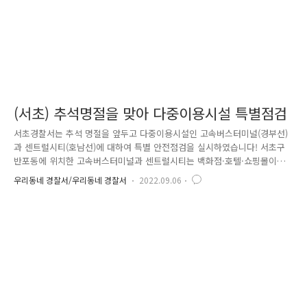
(서초) 추석명절을 맞아 다중이용시설 특별점검
서초경찰서는 추석 명절을 앞두고 다중이용시설인 고속버스터미널(경부선)
과 센트럴시티(호남선)에 대하여 특별 안전점검을 실시하였습니다! 서초구
반포동에 위치한 고속버스터미널과 센트럴시티는 백화점·호텔·쇼핑몰이
연결되어 있어 하루 최대 70만명의 유동인구가 이용하는 곳입니다. 이번
우리동네 경찰서/우리동네 경찰서
2022.09.06
주요 점검 사항으로는 대테러 대책 수립 여부 비상연락체계 운영상태 테러
발생 시 행동요령 등 경미한 사항은 즉시 시정해 위험 요인을 사전 차단하
고 지속적인 관리를 통해 시설물 안전관리를 강화할 계획입니다. 안전한
서초구를 만들겠습니다!