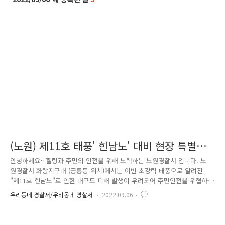
(노원) 제11호 태풍' 힌남노' 대비 현장 특별안
전 점검 활동
안녕하세요~ 힐링과 주민의 안전을 위해 노력하는 노원경찰서 입니다. 노
원경찰서 화랑지구대 (공릉동 위치)에서는 이번 초강력 태풍으로 알려진
"제11호 힌남노"로 인한 대규모 피해 발생이 우려되어 주민안전을 위협하
는 위험요소들을 사전에 미리 파악하여 조치하는 등 안전 점검 활동을 실
우리동네 경찰서/우리동네 경찰서
2022.09.06
시 하였습니다. 태풍의 영향으로 비가 전국으로 시작되어 서울에도 비를
뿌리기 시작과 동시에 화랑지구대에서는 재 건축 건설 현장에 도착, 공사
자재물 이 어지럽히게 널부러져 있는것을 확인한 후, 강풍으로 인해 혹시