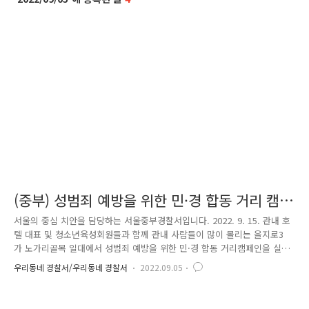
(중부) 성범죄 예방을 위한 민·경 합동 거리 캠
페인
서울의 중심 치안을 담당하는 서울중부경찰서입니다. 2022. 9. 15. 관내 호
텔 대표 및 청소년육성회원들과 함께 관내 사람들이 많이 몰리는 을지로3
가 노가리골목 일대에서 성범죄 예방을 위한 민·경 합동 거리캠페인을 실
시하였습니다. 을지로3가 노가리골목은 최근 힙지로로 불리우며 호프집이
우리동네 경찰서/우리동네 경찰서
2022.09.05
밀집한 곳에 젊은 사람들이 많이 모이게 되면서 범죄 발생 위험 또한 크게
증가하였습니다. 이에 서울중부경찰서 여성청소년과에서는 범죄없는 깨끗
한 거리를 만들기 위해 일대 시민들을 대상으로 홍보물품을 전달하며 범죄