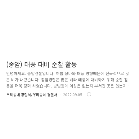
(종암) 태풍 대비 순찰 활동
안녕하세요. 종암경찰입니다. 여름 장마와 태풍 영향때문에 전국적으로 많
은 비가 내렸습니다. 종암경찰은 많은 비와 태풍에 대비하기 위해 순찰 활
동을 더욱 강화 하였습니다. 방범창에 이상은 없는지 부서진 곳은 없는지
꼼꼼하게 확인하였습니다. 비 때문에 정체될 도로와 교통사고를 막기위해
우리동네 경찰서/우리동네 경찰서
2022.09.05
교통경찰 또한 배치되어 안전 활동을 실시하였습니다. 주민들이 안전할 수
있도록 종암경찰은 비가 오나 눈이 오나 현장 최일선에서 안전활동에 앞장
서겠습니다.