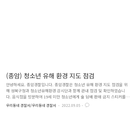
예방 캠페인을 실시하였습니다. 캠페인을 하면서 주변 시민들과 상인들을
만나며 불편사항 청취 및 성범죄 등이 발생하였을 때 대처요령 등 필요한
내용 전달 등 소통을 하는 뜻깊은 시간을 가졌습니다. 앞으로도 우리 중
부..
(종암) 청소년 유해 환경 지도 점검
안녕하세요. 종암경찰입니다. 종암경찰은 청소년 유해 환경 지도 점검을 위
해 성북구청과 청소년유해환경 감시단과 함께 관내 점검 및 확인하였습니
다. 음식점을 방문하여 19세 미만 청소년에게 술 담배 판매 금지 스티커를
부착하였고 안내 사항들을 알려주었습니다. 또한 직접 상인들을 뵙고 애로
우리동네 경찰서/우리동네 경찰서
2022.09.05
사항도 청취하였습니다. 종암경찰은 청소년들의 불법 행위를 막고 항상 안
전할 수 있도록 최선을 다하겠습니다.