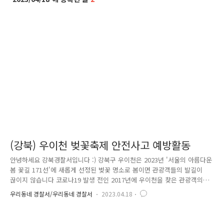
(강북) 우이천 벚꽃축제 안전사고 예방활동
안녕하세요 강북경찰서입니다 :) 강북구 우이천은 2023년 '서울의 아름다운
봄 꽃길 171선'에 새롭게 선정된 벚꽃 명소로 봄이면 관광객들의 발길이
끊이지 않습니다 코로나19 발생 전인 2017년에 우이천을 찾은 관광객의
수는 22만 명으로 올해도 많은 분들이 방문할 것으로 예상되는데요 특히 4
우리동네 경찰서/우리동네 경찰서
2023.04.18
월 벚꽃축제기간은 1년 중 관광객이 가장 많은 시기로 시민 여러분의 안전
을 위해 강북 경찰이 우이천 벚꽃길에 출동했습니다! 우이천에는 벚꽃축제
를 즐기기 위해 많은 분들이 나와계셨는데요 사고 위험이 있는 노후된 난