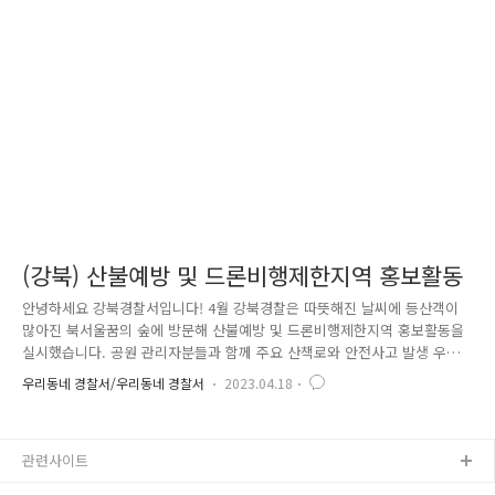
간에는 경고 문구를 붙이고 일부 통행로는 출입을 통제했습니다 시민분들
이 적극 협조해 주신 덕분에 안전하게 축제기간을 마무리할 수 있었습니다
^^! 앞으로도 시민분들의 안전을 위해 노력하겠습니다 감사합니다!
(강북) 산불예방 및 드론비행제한지역 홍보활동
안녕하세요 강북경찰서입니다! 4월 강북경찰은 따뜻해진 날씨에 등산객이
많아진 북서울꿈의 숲에 방문해 산불예방 및 드론비행제한지역 홍보활동을
실시했습니다. 공원 관리자분들과 함께 주요 산책로와 안전사고 발생 우려
지역의 시설물을 점검하였습니다. 또한 산책로와 인근 아파트를 순찰하며
우리동네 경찰서/우리동네 경찰서
2023.04.18
홍보 전단지 및 물품을 배부하고 산불발생 시 대처요령 등을 전파했습니다
서울은 전 지역이 드론 비행 제한구역입니다 사전 신고를 하지 않은 채 드
론 비행을 할 경우 처벌될 수 있으니 유의하시기 바랍니다! 앞으로도 시민
관련사이트
여러분의 안전을 위해 더 힘쓰겠습니다 활짝 핀 꽃처럼 행복이 피어나는 4
월 보내시길 바랍니다 :) 감사합니다!