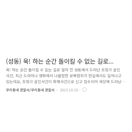
이 이 아이들을 만난건 2년전 겨울이었습니다 경찰서에 온 아이들에게 사..
(성동) 욱! 하는 순간 돌이킬 수 없는 길로...
욱! 하는 순간 돌이킬 수 없는 길로 얼마 전 성동에서 드러난 트렁크 살인
사건, 최근 드라마나 영화에서 나올법한 보복범죄가 현실에서도 일어나고
있는데요, 트렁크 살인사건이 화재사건으로 신고 접수되어 세상에 드러났
을 때 치정에 의한 범죄로 무게가 실렸습니다. 그렇다면 가해자는 피해자
우리동네 경찰서/우리동네 경찰서
2015.10.16
의 주변인물일 확률이 높다! 신속하게 해결될 거라 생각했지만, 수사가 진
행될수록 처음 예상과는 다르게 사건이 흘러가기 시작했습니다. 피의자가
특정되었지만 피해자와 아무런 연고를 찾을 수 없었던 것! 사안의 심각성
을 인식하고 공개수배를 결정한 후, 밤낮으로 CCTV를 확인하고 포위망을
좁혀가던 찰나, 8일 만에 112신고로 피의자는 검거되었는데요. 경찰과 마
주하자 허리에 차고 있던 복대에서 칼을 꺼내들고 반항했지만 결국 격렬한
격..