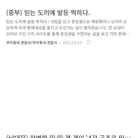
(중부) 믿는 도끼에 발등 찍히다.
믿는 도끼에 발등 찍히다.! 사람을 믿고 종업원으로 채용했더니 오히려 교
묘하게 속여 판매대금을 훔치고 도망가는 일이 벌어졌습니다. 한 남성이
인터넷 구인·구직 사이트를 통해 종업원을 구한다는 글을 보고 가방 판매
매장에 어렵게 취직되었습니다. 하지만 이 남성은 입사한지 얼마 되지 않
우리동네 경찰서/우리동네 경찰서
2015.10.15
는데도 판매한 물품 대금 보관 장소와 열쇠 위치, 휴게시간에 유독 관심을
가지는 것이었습니다. 알고 보니 이 남성의 목적은 따로 있었습니다. “취업
한 가방 매장에서 판매 대금을 훔치자” 바로 그것이었습니다. 범행은 계획
적이면서도 은밀하게 진행되었습니다. 입던 옷을 갈아입고 모든 직원들의
퇴근을 틈타 매장에 침입!! 드디어 판매대금(거금 700만 원)을 훔쳤습니다.
다음날 매장에 출근한 피해자는 판매대금이 없어진 것을 알고 경찰..
(남대문) 완벽한 민·민·경·경의 ‘4각 공조로 밑