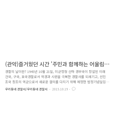
른 판단을 내리지 못하고 본능적으로 쉽게 범죄를 저지르게 될 수 있습니
다. 노숙자 범죄를 유발할 수 있는 여러 가지 중에서 가장 대표적인 것이
바로 늦은 밤 술에 취해 역이나 거리 등에서 자는 것입니다. 인적이 드문 ..
(관악)즐거웠던 시간 '주민과 함께하는 어울림
음악회' 스케치
경찰의 날이란? 1945년 10월 21일, 미군정청 산하 경무국이 창설된 이래
건국, 구국, 호국경찰로서 역경과 시련을 극복한 경찰사를 되새기고, 선진
조국 창조의 역군으로서 새로운 결의를 다지기 위해 제정한 법정기념일입
니다 이렇게 즐거운 경찰관들의 생일!! 즐거움과 행복을 즐기는 시간도 소
우리동네 경찰서/우리동네 경찰서
2015.10.19
중하지만 우리의 주변을 다시 한 번 돌아보는 계기가 되었으면 좋겠습니
다. 관악경찰서에서는 많은 이야기들이 있습니다 이중 이00 학생과 김00
학생의 이야기를 들려주고 싶습니다 개인적인 사정으로 학교를 떠날 수 밖
에 없었던 아이들.. 한창 따뜻한 사랑을 받을 시기에 너무나 큰 삶의 짐을
짊어지고 혼자서 세상과 싸우고 있었습니다 관악경찰서 학교전담경찰관들