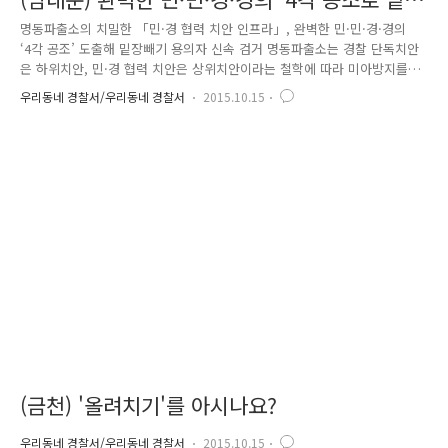
장빼기 용의자 신속 검거
명동파출소의 치밀한 「민·경 협력 치안 인프라」, 완벽한 민·민·경·경의
‘4각 공조’ 도출해 밑장빼기 용의자 신속 검거 명동파출소는 경찰 단독치안
은 하위치안, 민·경 협력 치안은 상위치안이라는 철학에 따라 미아방지를
위한 ‘헬프콜 수호천사’, 편의점·환전상·상가 등의 범죄예방을 위한 치안
우리동네 경찰서/우리동네 경찰서
2015.10.15
공조 체계, 협력단체와의 치안정보 공유 등 다양한 민·경 협력 치안 인프
라를 구축해 운영해 오고 있습니다. 여기서는 명동파출소가 명동지역의 환
전상들과 구축한 긴밀한 「민·경 협력 치안 인프라」 덕분에 남대문경찰
서 명동파출소, 중부경찰서 을지로지구대, 명동지역 환전상과 동대문지역
환전상 간에 환상적인 ‘4각 공조’가 이루어져 환전상에게서 밑장빼기 수법
으로 1천만 원을 사취한 용의자 2명을 신속히 검거한 이야기를 소개하고..
(금천) '올려치기'를 아시나요?
우리동네 경찰서/우리동네 경찰서
2015.10.15