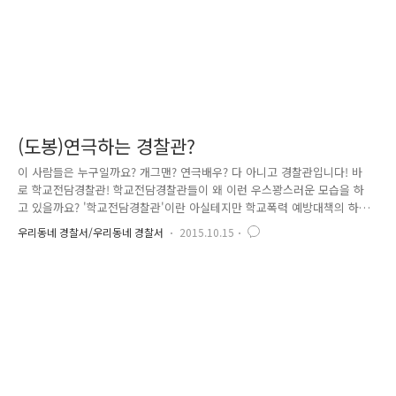
(도봉)연극하는 경찰관?
이 사람들은 누구일까요? 개그맨? 연극배우? 다 아니고 경찰관입니다! 바
로 학교전담경찰관! 학교전담경찰관들이 왜 이런 우스꽝스러운 모습을 하
고 있을까요? '학교전담경찰관'이란 아실테지만 학교폭력 예방대책의 하나
로 지잔 2012년에 도입, 전국에 배치되어 1인당 10개교 정도를 담당하며
우리동네 경찰서/우리동네 경찰서
2015.10.15
학교폭력 및 청소년 선도 관련 업무를 전담하는 경찰관을 말합니다. 학교
폭력 및 범죄 예방을 위한 다양한 시책과 교육 등을 하고 있는데요. 도봉경
찰서 여성청소년과에서는 딱딱하고 일방적인 교육으로는 젊은 학생들이 받
아들이는 데 한계가 있다고 생각하여 재미있는 교육을 만들어 보기로 했습
니다. 그리하여 탄생한 것이 바로 ‘연극강의!’ 경찰관으로 구성된 포돌이
연극단 푸르마를 조직하고, 아동들이 쉽고 재미있게 학교폭력을 예방할 수
..