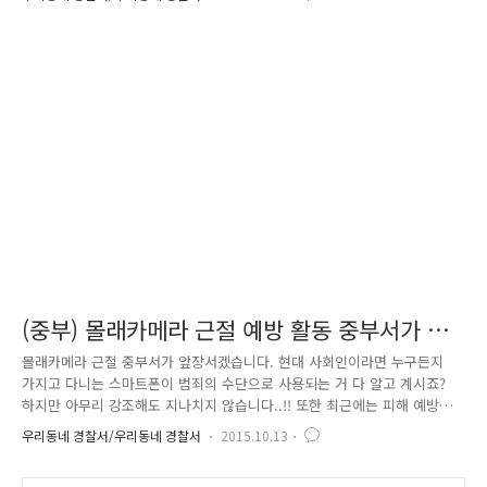
(중부) 몰래카메라 근절 예방 활동 중부서가 앞
장서겠습니다. ^^
몰래카메라 근절 중부서가 앞장서겠습니다. 현대 사회인이라면 누구든지
가지고 다니는 스마트폰이 범죄의 수단으로 사용되는 거 다 알고 계시죠?
하지만 아무리 강조해도 지나치지 않습니다..!! 또한 최근에는 피해 예방
및 단속이 쉽지 않은 여건 속에 초소형 카메라 및 무음 촬영 앱이 등장하였
우리동네 경찰서/우리동네 경찰서
2015.10.13
으며, 안경, 손목시계, 화재 감지기 등 일상 생활용품에 내장된 형태 또는
우산·신발 등에 장착하여 촬영하고 있습니다. (이미 뉴스에서도 몰카 최신