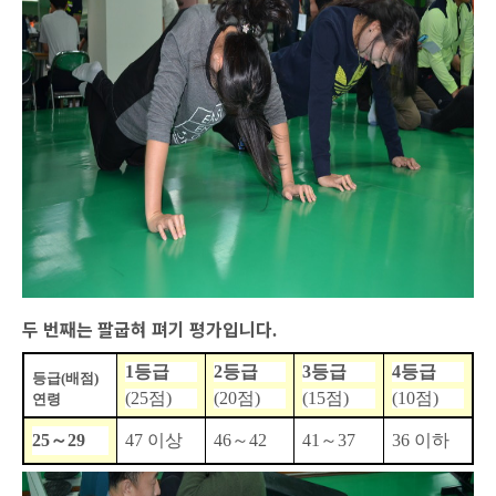
두 번째는 팔굽혀 펴기 평가입니다
.
1
등급
2
등급
3
등급
4
등급
등급
(
배점
)
(25
점
)
(20
점
)
(15
점
)
(10
점
)
연령
25
～
29
47
이상
46
～
42
41
～
37
36
이하