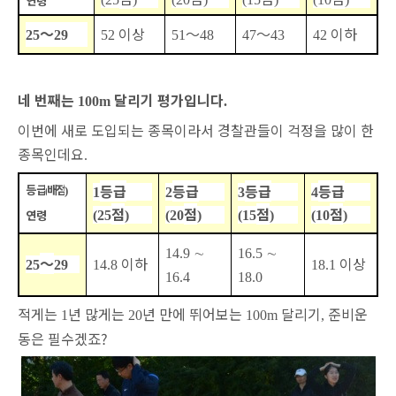
연령
～
이상
～
～
이하
25
29
52
51
48
47
43
42
네 번째는
달리기 평가입니다
100m
.
이번에 새로 도입되는 종목이라서 경찰관들이 걱정을 많이 한
종목인데요
.
등급
등급
등급
등급
등
급
배점
(
)
1
2
3
4
점
점
점
점
연령
(25
)
(20
)
(15
)
(10
)
∼
∼
14.9
16.5
～
이하
이상
25
29
14.8
18.1
16.4
18.0
적게는
년 많게는
년 만에 뛰어보는
달리기
준비운
1
20
100m
,
동은 필수겠죠?