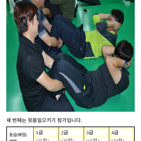
세 번째는 윗몸일으키기 평가입니다
.
급
급
급
급
1
2
3
4
등급
배점
(
)
점
점
점
점
(25
)
(20
)
(15
)
(10
)