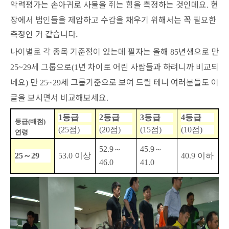
악력평가는 손아귀로 사물을 쥐는 힘을 측정하는 것인데요
현
.
장에서 범인들을 제압하고 수갑을 채우기 위해서는 꼭 필요한
측정인 거 같습니다.
나이별로 각 종목 기준점이 있는데 필자는 올해
년생으로 만
85
세 그룹으로
년 차이로 어린 사람들과 하려니까 비교되
25~29
(1
네요
만
세 그룹기준으로 보여 드릴 테니 여러분들도 이
)
25~29
글을 보시면서 비교해보세요
.
1
등급
2
등급
3
등급
4
등급
등급
(
배점
)
(25
점
)
(20
점
)
(15
점
)
(10
점
)
연령
52.9
～
45.9
～
25
～
29
53.0
이상
40.9
이하
46.0
41.0