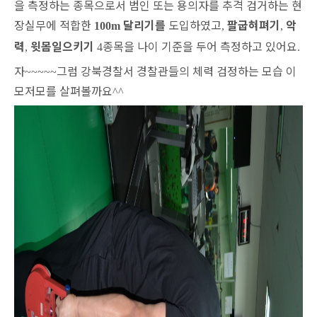
을 측정하는 종목으로서 범인 또는 용의자를 추격 검거하는 현
장실무에 적합한
달리기를
도입하였고
팔굽혀펴기
악
100m
,
,
력
윗몸일으키기
종목을 나이 기준을 두어 측정하고 있어요
,
4
.
자
그럼 강북경찰서 경찰관들의 체력 검정하는 모습 이
~~~~~
모저모를 살펴볼까요
^^