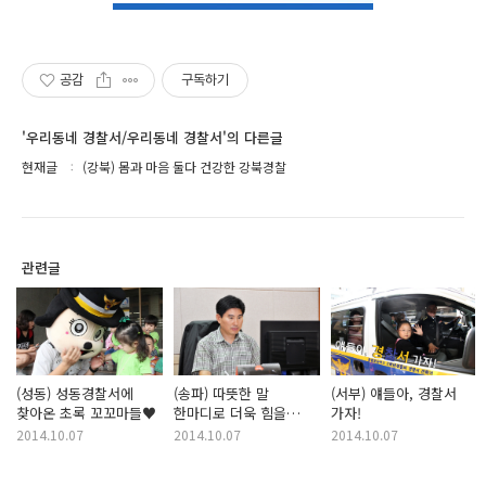
공감
구독하기
'우리동네 경찰서/우리동네 경찰서'의 다른글
현재글
(강북) 몸과 마음 둘다 건강한 강북경찰
관련글
(성동) 성동경찰서에
(송파) 따뜻한 말
(서부) 얘들아, 경찰서
찾아온 초록 꼬꼬마들♥
한마디로 더욱 힘을
가자!
얻습니다
2014.10.07
2014.10.07
2014.10.07