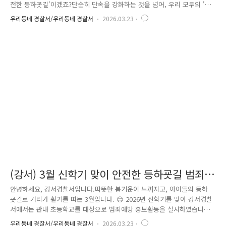
전한 등하굣길'이겠죠?단순히 단속을 강화하는 것을 넘어, 우리 모두의 '인
식'이 바뀌어야 할 때입니다! 이를 위해 뭉친 50인의 은평 안전 어벤저스!
우리동네 경찰서/우리동네 경찰서
2026.03.23
은평경찰서 소속 경찰서장, 교통과, 여성청소년과, 범죄예방대응과 직원들!
그리고 은평구청, 한국교통안전공단, 도로교통공단, 모범운전자회 분들까
지 총출동한 역대급 규모로 진행되었습니다. 그 뜨거웠던 캠페인 현장을
소개합니다! 과거에는 "위반하면 벌금!"이라는 물리적 단속 중심이었다면,
이번 캠페인은 운전자 스스로가 조심하는 "시민 의식 개선"에 초점을 맞췄
습니다. ..
(강서) 3월 신학기 맞이 안전한 등하굣길 범죄
예방 홍보 활동
안녕하세요, 강서경찰서입니다.따뜻한 봄기운이 느껴지고, 아이들의 등하
굣길로 거리가 활기를 띠는 3월입니다. 😊 2026년 신학기를 맞아 강서경찰
서에서는 관내 초등학교를 대상으로 범죄예방 홍보활동을 실시하였습니다.
범죄예방대응과, 여성청소년과, 경비교통과 직원들이 함께 참여해 등굣길
우리동네 경찰서/우리동네 경찰서
2026.03.23