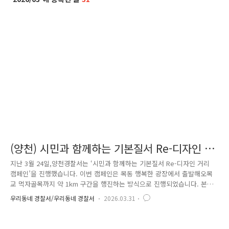
(양천) 시민과 함께하는 기본질서 Re-디자인 캠
페인을 진행하였습니다!
지난 3월 24일,양천경찰서는 ‘시민과 함께하는 기본질서 Re-디자인 거리
캠페인’을 진행했습니다. 이번 캠페인은 목동 행복한 광장에서 출발해오목
교 먹자골목까지 약 1km 구간을 행진하는 방식으로 진행되었습니다. 본격
적인 캠페인에 앞서 식전 행사로라비앙뮤직 공연이 펼쳐졌는데요, 밝고 활
우리동네 경찰서/우리동네 경찰서
2026.03.31
기찬 분위기 속에서캠페인의 시작을 더욱 의미 있게 만들어주었습니다. 이
번 행사에는 양천경찰서를 비롯해국회의원, 양천구의회 의장, 경찰발전협
의회, 자율방범대, 녹색어머니회 등다양한 기관과 단체가 함께 참여해 뜻