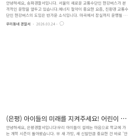
운항 재개 안전진단 실시
안녕하세요, 송파경찰서입니다. 서울의 새로운 교통수단인 한강버스가 본
격적인 운항을 앞두고 있습니다.에너지 절약이 중요한 요즘, 친환경 교통수
단인 한강버스의 도입은 반가운 소식입니다. 마곡에서 잠실까지 운행될 한
강버스!무엇보다 중요한 것은 바로 ‘안전’이겠죠. 송파경찰서 잠실지구대에
우리동네 경찰서
2026.03.24
서는 한강버스 운항을 앞두고승강장과 선박 내 구명튜브, 구명조끼 등 안
전장비를 사전 점검하였습니다. 또한 잠실 선착장 주변의 안전사고 발생
가능 요소를 면밀히 확인하는 등시민들의 안전 확보를 위해 철저히 대비하
고 있습니다. 아울러 탄력순찰 구역을 지정하여 집중 순찰을 실시하고 있
으며,출퇴근 시간 및 주말 등 이용객이 몰리는 시간대를 분석하여신속한
출동이 가능하도록 대응체계를 강화하였습니다...
(은평) 아이들의 미래를 지켜주세요! 어린이 교
통안전 캠페인 실시
안녕하세요, 은평경찰서입니다!우리 아이들이 설레는 마음으로 학교에 가
는 개학 시즌이 돌아왔습니다. 🌸 새 가방, 새 신발만큼 중요한 건 바로 '안