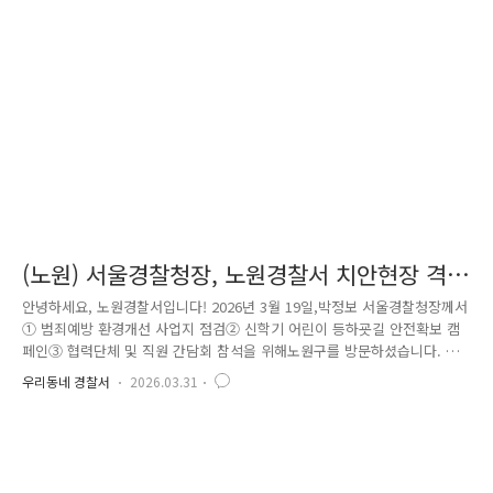
을 더했습니다. 이후 참석자들은 거리 행진을 통해 시민들에게기본질서의
중요성을 알리고, 쓰레기 무단투기, 음주운전, 청소년 범죄 예방 등일상 속
에서 실천할 수 있는 범죄예방 수칙을 적극 홍보했습니다..
(노원) 서울경찰청장, 노원경찰서 치안현장 격
려 방문
안녕하세요, 노원경찰서입니다! 2026년 3월 19일,박정보 서울경찰청장께서
① 범죄예방 환경개선 사업지 점검② 신학기 어린이 등하굣길 안전확보 캠
페인③ 협력단체 및 직원 간담회 참석을 위해노원구를 방문하셨습니다. 범
죄예방 환경개선 사업 추진 노원경찰서는 노원구청과 긴밀히 협력하여공릉
우리동네 경찰서
2026.03.31
2동 일대를 더욱 안전한 공간으로 만들기 위한‘범죄예방 인프라 구축 사
업’을 추진하고 있습니다. 프로젝트명 : ‘별빛이 머무는 골목’공릉동 일대
골목길에 조명을 설치해빛이 이어지며 안전의 지표가 되는범죄예방 이음길
을 조성하는 사업입니다. 또한 여성 1인 점포 및 무인점포 등을‘경찰 집중
순찰구역’으로 지정하여 순찰을 강화하고 체감안전도를 높여나갈 계획입니