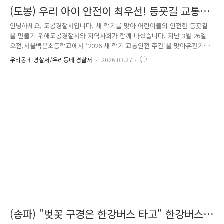
(도봉) 우리 아이 안전이 최우선! 등굣길 교통안
전 캠페인 전개
안녕하세요, 도봉경찰서입니다. 새 학기를 맞아 어린이들의 안전한 등굣길
을 만들기 위해도봉경찰서와 지역사회가 함께 나섰습니다. 지난 3월 26일
오전,서울백운초등학교에서 ‘2026 새 학기 교통안전 주간’을 맞아유관기관
합동 등굣길 교통안전 캠페인을 실시했습니다. “느릿느릿 운전하기, 스쿨
우리동네 경찰서/우리동네 경찰서
2026.03.27
존은 학생 먼저!”이날 캠페인에는 도봉경찰서장을 비롯해청소년보호계, 교
통관리계, 유관기관 관계자들이 함께 참여했습니다. 참석자들은“어린이 보
호구역 내 일단 멈춤”, “스쿨존 교통사고 ZERO 실천” 등의 문구가 적힌
어깨띠를 착용하고등굣길 안전 점검과 홍보활동을 진행했습니다. 특히 학
교 정문 앞에는 현수막을 게시하여‘어린이 교통사고 제로를 실천합시다!’의
중요성을 운전자들에게 다시 한번 강..
(송파) "벚꽃 구경은 한강버스 타고" 한강버스