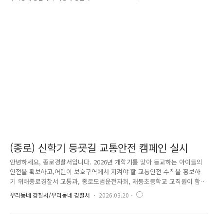
안전을 위한 준비를 마쳤습니다.또한 교장·교감선생님과 함께 아이들의 안
전한 등하굣길 조성을 위한 캠페인도 진행하였습니다. 😎 이제 준비 완료!
아이들을 맞이할 시간입니다. 시간이 지나며 학생들이 하나둘 등교를 시작
하고,아이들은 경찰관들과 함께 “안전!”을 외치며 거수경례로 인사를 나눴
습니다. 😎 아이들 한 명 한 명과 눈을 맞추며포돌이·포순이 홍보물품을
전달하고, 범죄예방 행동요령을..
(종로) 신학기 등굣길 교통안전 캠페인 실시
안녕하세요, 종로경찰서입니다. 2026년 개학기를 맞아 등교하는 아이들의
안전을 확보하고,어린이 보호구역에서 지켜야 할 교통안전 수칙을 홍보하
기 위해종로경찰서 교통과, 종로모범운전자회, 재동초등학교 교직원이 함
께 교통안전 캠페인을 실시하였습니다. 이번 캠페인에서는 종로경찰서 교
우리동네 경찰서/우리동네 경찰서
2026.03.20
통관리계장이 직접 학생들에게 꼭 필요한 교통안전 수칙을 전달하고,학생
들에게 인기가 높은 ‘픽시자전거 안전수칙 L자 홀더’를 배부하여 큰 호응