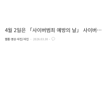
4월 2일은 「사이버범죄 예방의 날」 사이버범
죄, 경찰청과 함께 예방해요!!
웹툰·영상·사진/사진
2026.03.30