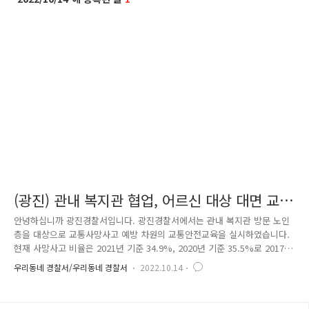
(광진) 관내 복지관 협업, 어르신 대상 대면 교
육 홍보활동 전개
안녕하십니까 광진경찰서입니다. 광진경찰서에서는 관내 복지관 방문 노인
층을 대상으로 교통사망사고 예방 차원의 교통안전교육을 실시하였습니다.
현재 사망사고 비율은 2021년 기준 34.9%, 2020년 기준 35.5%로 2017년
40%에 비하면 무단횡단 보행자뿐만 아니라 보행자 교통사망 사고 건수는
우리동네 경찰서/우리동네 경찰서
2022.10.14
줄어들고 있으나 사망사고 비율은 약 35%로 사고 건에 비해 높은 수준입
니다. 특히, 사망사고에 취약한 고령층 관련 취약시간대를 보면 2021년 기
준 61~64세 기준 12~14시는 22명 가장 높은 사망자를 기록한 18~20시는