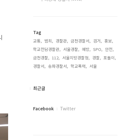
Tag
니
교통,
범죄,
경찰관,
금천경찰서,
검거,
홍보,
학교전담경찰관,
서울경찰,
예방,
SPO,
안전,
금천경찰,
112,
서울지방경찰청,
경찰,
포돌이,
경찰서,
송파경찰서,
학교폭력,
서울,
최
최근글
근
글
페
Facebook
Twitter
이
스
북
트
위