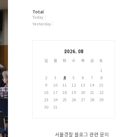
터
방
플
Total
Today :
문
러
자
그
Yesterday :
수
인
Calendar
2026. 08
일
월
화
수
목
금
토
1
2
3
4
5
6
7
8
9
10
11
12
13
14
15
16
17
18
19
20
21
22
23
24
25
26
27
28
29
30
31
서울경찰 블로그 관련 문의