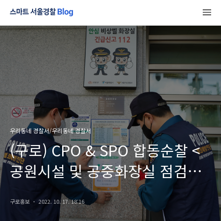
우리동네 경찰서/우리동네 경찰서
(구로) CPO & SPO 합동순찰 <
공원시설 및 공중화장실 점검
활동>
구로홍보
2022. 10. 17. 18:16