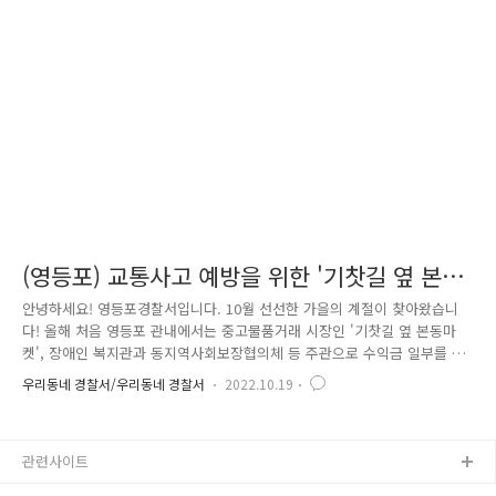
데요. 무엇보다도 보행자가 보이면 일!단!멈!춤! 항상 기억하고 실천하여 주
시기 바랍니다. 중부경찰서 관내가 완전무결 안전해지는 그 날까지 우리는
최선을 다할 것입니다. 감사합니다.
(영등포) 교통사고 예방을 위한 '기찻길 옆 본동
마켓' 홍보 부스 운영
안녕하세요! 영등포경찰서입니다. 10월 선선한 가을의 계절이 찾아왔습니
다! 올해 처음 영등포 관내에서는 중고물품거래 시장인 '기찻길 옆 본동마
켓', 장애인 복지관과 동지역사회보장협의체 등 주관으로 수익금 일부를 불
우이웃기금으로 활용하는 행사가 개최되었습니다. 이에 영등포경찰서는
우리동네 경찰서/우리동네 경찰서
2022.10.19
'기찻길 옆 본동마켓' 내 교통사고 예방 홍보 부스를 운영하였습니다. 안전
하게 횡단보도 건너기! 교통안전 홍보영상 송출 및 교통 홍보 물품 등을 배
부하며 부스를 방문한 시민들에게 교통안전캠페인을 진행하였습니다. 어린
관련사이트
아이들에게 인기 많은 경찰복 체험 부스에는 멋진 꼬마 경찰관들이 많이
찾아왔습니다. 이번 기회를 통해 안전한 교통문화가 정착되었으면 좋겠습