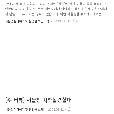
오랜 시간 동안 영화나 드라마 소재로 ‘경찰’에 관한 내용이 종종 등장하고
있는데요. 이러한 경우, 주로 세트장에서 촬영하긴 하지만 실제 경찰관서에
서 촬영이 이루어지는 경우도 있습니다. 이번 서울경찰 뉴스레터에서는 영
화나 드라마에서 보여졌던 실제 경찰관서 촬영지를 직접 찾아가 사진에 담
서울경찰이야기/서울경찰 치안소식
2023.03.21
아보았는데요. 개봉한지 아주 오래된 영화부터 최신작까지, 어떠한 곳들이
있는지 저희와 함께 만나보도록 하시죠! 영화 ‘봄날은 간다’ 기억하시나요?
배우 유지태, 이영애 주연의 2001년 개봉작인데요. 과연 촬영 장소는 어디
일까요? 바로, 서울종로경찰서 옥인파출소인데요. 벌써 22년이란 세월이
흘러 영화 속 옥인파출소의 모습과는 많이 달라졌지만 나무는 여전히 그
모습 그대로네요. 소개해드릴 두 번째 작품은 ‘무뢰한’입니다. ..
(숏-터뷰) 서울청 지하철경찰대
서울경찰이야기/현장영웅 소개
2023.03.21