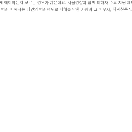
게 해야하는지 모르는 경우가 많은데요. 서울경찰과 함께 피해자 주요 지원 제
^^ 범죄 피해자는 타인의 범죄행위로 피해를 당한 사람과 그 배우자, 직계친족 
원 ★심리지원 ★법률지원 ★기타지원으로 나눠집니다! 먼제 \경제지원입니다
정리, 피해자여비, 긴급복지지원, 기초생활보장제도가 지원됩니다. 구조금 신청