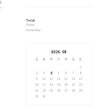
북
도
트
및
위
.
터
대상
방
플
Total
Today :
문
러
자
그
Yesterday :
수
인
Calendar
2026. 08
일
월
화
수
목
금
토
1
2
3
4
5
6
7
8
9
10
11
12
13
14
15
16
17
18
19
20
21
22
23
24
25
26
27
28
29
30
31