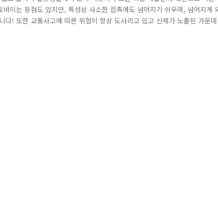
토바이는 장점도 있지만, 특성상 사소한 접촉에도 넘어지기 쉬우며, 넘어지게 
니다! 또한 교통사고에 따른 위험이 항상 도사리고 있고 신체가 노출된 가운데
니다. 경찰에서는 지나 4월부터 법규위반 행위에 대해 집중 단속을 펼치고, 
육과 더불어 업주를 대상으로 이륜차를 운행하는 종업원의 교토업규 위반행위에