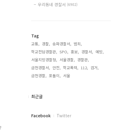
우리동네 경찰서
(6902)
Tag
교통,
경찰,
송파경찰서,
범죄,
학교전담경찰관,
SPO,
홍보,
경찰서,
예방,
서울지방경찰청,
서울경찰,
경찰관,
금천경찰서,
안전,
학교폭력,
112,
검거,
금천경찰,
포돌이,
서울,
최
최근글
근
글
페
Facebook
Twitter
이
스
?