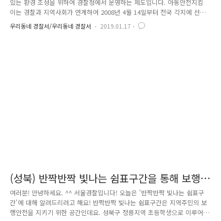
있는 환경 조성을 위하여 경찰청에서 운영하는 제도입니다. 아동안전지킴
이는 경찰과 지역사회가 연계하여 2008년 4월 14일부터 전국 각지에 선정
된 2만여 군데의 아동안전지킴이집에서 일제히 로고를 부착하는 행사를 열
우리동네 경찰서/우리동네 경찰서
2019.01.17
면서 운영되기 시작하였습니다. 1. 아동안전지킴이는 어떤 일을 하나요? 초
등학교 주변 등 아동을 대상으로 한 범죄예방 순찰 활동을 하며, 하굣길 지
도 및 여성 대상 범죄 예방 활동 등 치안 보조 역할을 하고 있습니다. 아동
안전지킴이는 새학기 3월부터 12월까지 10개월 동안 취약시간대 평일 3시
간 이내 학교 주변 통학로 · 놀이터 · 공원 등 아동대상 범죄 빈발지역 및
취약지를 집중 순찰하고 있습니다. 2. 아동안전지킴이는 ..
(성북) 반짝반짝 빛나는 쉼표구간을 통해 보행
안전을 지켜요♥
여러분! 안녕하세요. ^^ 서울경찰입니다! 오늘은 '반짝반짝 빛나는 쉼표구
간'에 대해 알려드리려고 해요! 반짝반짝 빛나는 쉼표구간은 지역주민의 보
행안전을 지키기 위한 공간인데요. 성북구 정릉지역 초등학생으로 이루어