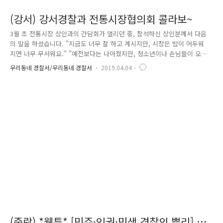
(강서) 강서경찰과 전통시장협의회 콜라보~
3월 초 전통시장 상인과의 간담회가 열리던 중, 참석하신 상인분께서 다음
의 말을 하셨습니다. "지금도 너무 잘 하고 계시지만, 시장은 밤이 어두워
지면 너무 무서워요." "예전보다는 나아졌지만, 청소년이나 손님들이 오셔
서 물건을 훔쳐가기도 해요" "손님이라서 신고하지 못했을 뿐 이지 아직도
우리동네 경찰서/우리동네 경찰서
2019.04.04
시비를 걸고 화를 내는 분도 있어요" 그.래.서! 서울강서경찰서와 강서구전
통시장협의회가 힘을 합쳤습니다! 2019. 3. 28.(목)강서경찰서, 강서구청, 강
서구전통시장협의회 등 23명이 참석한 가운데 지역사회 안전망 구축을 위
한 서울강서경찰서와 강서구전통시장협의회간의 업무협약(MOU)을 체결하
였습니다. 협약의 내용으로는 △적극적인 범죄신고, 정보제공 등 신속한 신
고체계 △공동체 치안활동 등 범죄예방에 필요한 사항 지원..
(중랑) *웹툰* [민주·인권·민생 경찰의 뿌리] 임