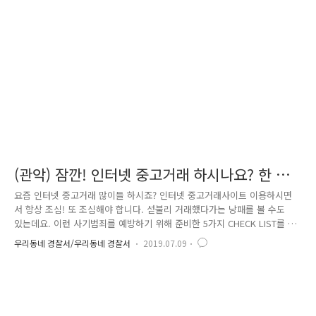
(경찰청 훈령)」 제5조 제1항 제2·3호의 요건에 해당하는 공적을 세운자 *
제5조(표창의 요건) 제1항 2. 중요범인을 검거하거나, 신고 또는 제보로 중
요범인을 검거하게 하여 공공의 안녕과 질서 유..
(관악) 잠깐! 인터넷 중고거래 하시나요? 한 번
더 확인하세요!
요즘 인터넷 중고거래 많이들 하시죠? 인터넷 중고거래사이트 이용하시면
서 항상 조심! 또 조심해야 합니다. 섣불리 거래했다가는 낭패를 볼 수도
있는데요. 이런 사기범죄를 예방하기 위해 준비한 5가지 CHECK LIST를 준
비했습니다. 1. 상대방 최근 거래 내역 확인 2. 가급적 직거래 이용 3. 거래
우리동네 경찰서/우리동네 경찰서
2019.07.09
내역 등 증거자료 확보 4. 사이버캅의 피해예방정보활용(핸드폰·계좌번호
로 인한 사기피해 신고여부 검색) 5. 안전거래 서비스 이용(에스크로) 첫 번
째 상대방 최근 거래내역을 꼭 확인해야 합니다. 보통 사기꾼들은 계정을
새로 만들어 이용하기 때문에 거래내역이 없다고 합니다. 두 번째 가급적
직거래를 이용해주세요. 택배로 거래하는 것보다는 직거래를 이용해주세