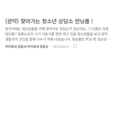
(관악) 찾아가는 청소년 상담소 런닝폴 !
관악서에는 청소년들을 위해 찾아가는 상담소가 있는데요. 그 이름은 바로
런닝폴!! 질풍노도의 시기 사춘기를 한창 겪고 있을 청소년들을 보고 관악
경찰서가 고민을 함께 나누기 위해 나섰습니다. 런닝폴은 학교 밖 청소년
들을 주요대상으로 상담을 진행하는데요. 학교전담경찰관이 직접 거리상담
우리동네 경찰서/우리동네 경찰서
2019.04.15
소, 치안센터 내의 상담소를 운영하여 도움이 필요한 학교 밖 청소년들과
직접 만나 담소를 나누고, 1:1 멘토 지정을 통해, 법률상담 및 전무기관 연
계된 검정고시 또는 취업알선 등 맞춤 지원활동까지 하고 있습니다. 런닝
폴은 무려 15년 8월부터 꾸준히 진행한 상담소이며, 많은 청소년들이 런닝
폴과의 상담을 통해 다시 꿈을 꾸게 되었습니다. 런닝폴은 관악구 서원치
안센터에서 둘째주 넷째주 목요일 19시부터 22시까지 운영하고 있습니다..