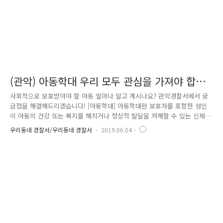
(관악) 아동학대 우리 모두 관심을 가져야 합니
다.
사회적으로 보호받아야 할 아동 얼마나 알고 계시나요? 관악경찰서에서 궁
금점을 해결해드리겠습니다! [아동학대] 아동학대란 보호자를 포함한 성인
이 아동의 건강 또는 복지를 해치거나 정상적 발달을 저해할 수 있는 신체
적·정신적·성적 폭력이나 가혹 행위를 하는 것과 아동의 보호자가 아동을
우리동네 경찰서/우리동네 경찰서
2019.06.04
유기·방임 하는 것을 뜻합니다. Q. 아동이란? 주민등록상 나이를 기준으로
18세 미만인 자를 뜻합니다. 미취학 아동뿐만 아니라 청소년들도 아동에
포함되어있습니다. Q. 보호자란? 친권자, 후견인, 아동을 보호·양육·교육
하거나 그러한 의무가 있는자(계부모, 위탁모 등), 업무·고용 등 관계로 사
실상 아동을 보호·감독하는자(유치원, 어린이집 교사, 베이비시터 등) 아동
학대처벌법상 이 모든 것을 규정하고 있습니다. 보호자라고 해서..