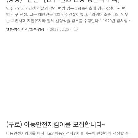
시정부 경찰 당신들을 기억합니다!
민주 · 인권 · 민생 경찰의 뿌리 백범 김구 1919년 초대 경무국장이 된 백
범 김구 선생. 그는 대한민국 1호 민주경찰이었다. "의경대 소속 나의 임무
는 교민사회 치안유지와 일제 밀정색출 임무를 수행한다." 1929년 임시정
부 산하 치안조직인 '의경대' 창설 1932년 스스로 의경대장이 되어 독립투
웹툰·영상·사진/웹툰·영상
2019.02.25
쟁. "나는 적성으로써 조국의 독립과 자유를 회복하기 위하여 적국의 수괴
를 도륙하기로 맹세하나이다." 1932년 1.8. 이봉창 의사, 도교에서 일왕 수
류탄 투척 의거 "동지들. 지하에서 만납시다." 1932년 4.29. 윤봉길 의사,
홍커우 공원 일왕 수류탄 투척 의거 현재까지 찾아낸 임시정부 경찰은 모
두 89명, 그들의 이름은 임시정부에서 발행한 공보와 직원록, 그리고 일제
에서 작성한 사찰, 공판문서 속..
(구로) 아동안전지킴이를 모집합니다~
아동안전지킴이를 아시나요? 아동안전지킴이!! 아동이 안전하게 성장할 수