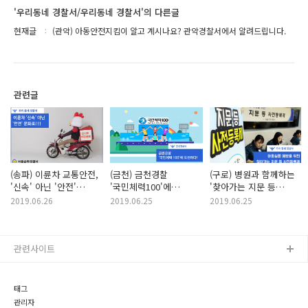
'우리동네 경찰서/우리동네 경찰서'의 다른글
현재글
(관악) 아동안전지킴이 알고 계시나요? 관악경찰서에서 알려드립니다.
관련글
(송파) 이륜차 교통안전,
(금천) 금천경찰
(구로) 병원과 함께하는
'신속' 아닌 '안전'
'국민체력100'에
'찾아가는 지문 등
문화로!!
도전하다!
사전등록제'
2019.06.26
2019.06.25
2019.06.25
관련사이트
태그
관리자