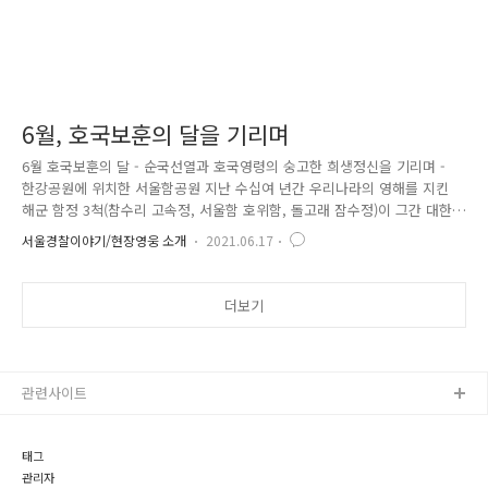
6월, 호국보훈의 달을 기리며
6월 호국보훈의 달 - 순국선열과 호국영령의 숭고한 희생정신을 기리며 -
한강공원에 위치한 서울함공원 지난 수십여 년간 우리나라의 영해를 지킨
해군 함정 3척(참수리 고속정, 서울함 호위함, 돌고래 잠수정)이 그간 대한
민국 연안 경비의 임무를 마치고 한강에 잠든 곳 정종수 경사 순직비(종로
서울경찰이야기/현장영웅 소개
2021.06.17
구) 1968년 1.21사태 당시 무장공비의 청와대 습격을 저지하다 순직한 정
종수 경사를 추모하기 위해 설립 구로 거리공원 내 참전유공자 기념비 조
국을 위해 6.25전쟁과 월남전쟁에 참전하여 소중한 생명을 바친 구로구 지
더보기
역 참전 유공자들의 숭고한 희생을 기리고자 건립 서울대병원(혜화동)에 위
치한 현충탑 한국 전쟁 당시 서울대병원에서 인민군에 의해 학살된 국군
부상병과 환자들의 넋을 기리기 위해 세워진 현충탑 국립서울현충..
관련사이트
태그
관리자