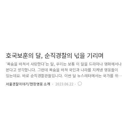
호국보훈의 달, 순직경찰의 넋을 기리며
‘목숨을 바쳐서 사랑한다’는 말, 우리는 보통 이 말을 드라마나 영화에서나
본다고 생각합니다. 그런데 목숨을 바쳐 국민과 나라를 지켜낸 영웅들이
있는데요. 바로 순직경찰관들입니다. 이번 달 뉴스레터에서는 국가를 위해
희생한 경찰관들을 잊지 않으려는 경찰 동료들의 헌신을 함께 살펴보겠습
서울경찰이야기/현장영웅 소개
2023.06.22
니다. 지난 10년간 순직경찰관은 155명 근무 중 부상을 입은 공상 경찰관
은 1만 7천 명에 달합니다. 근무특성상 교대, 야간근무가 많고 범인피습 혹
은 교통사고 등의 위험에 항상 노출되어 있기 때문입니다. “그대의 정신 푸
르게 살아 눈부신 생명을 이어가리” 경찰 기념공원 13,700명의 경찰이 전
사, 순직하는 동안 이들의 희생정신을 기리는 대표 추모시설이 없었다는
사실을 알고 계셨나요? 이에 경찰청은 2015년 경찰 창설 ..