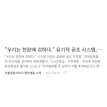
생 중심의 민족계몽 운동단체인 수양동우회와 관련된 ..
"우리는 현장에 강하다." 유기적 공조 시스템,
시스템 치안
"우리는 현장에 강하다!" 시스템 치안의 끝판왕 공조 작전명 : 전자발찌를
찬 피의자를 검거하라 중랑경찰서 - 112상황실 - 지역경찰 - 형사과 치안종
합상황실로 들어온 112신고 "전자발찌를 한 남자가 저를 죽여버린다고 했
어요." 그리고 피의자는 사라졌다. 이에 상황실, 지역경찰, 형사가 일사불
서울경찰이야기/현장영웅 소개
2021.09.16
란하게 움직이기 시작했다. * 3방향 보고체계 가동 상황 - 실시간 치안 상황
보고 및 공유 지휘 - 현장 상황 주요조치 관련 지휘관 단위 책임보고 기능 -
기능 조치사항 및 후속조치 등 전담 기능 보고 작전명 : 전자발찌를 찬 피
의자를 검거하라 112치안상황실을 중심으로 각 기능간 긴밀한 협업 시스템
을 통해 피의자 검거. 지역경찰 - CCTV관제센터 - 상황실 - 보호관찰소 - 형
사 기능간의 벽을 허물고 마치 그..