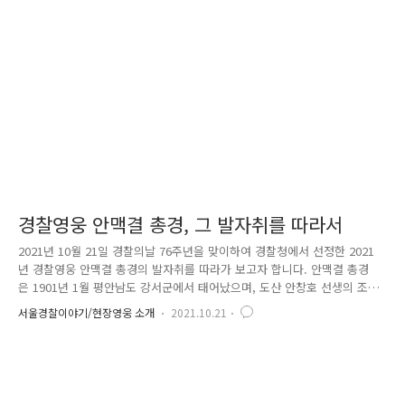
코로나19로 어려워진 혈액 수급 상황에 조금이나마 보탬이 될까 하여 한
장 두 장 모아 기부한 헌혈증이 벌써 111장이나 된다고 합니다. 더 많은 사
랑을 더 멀리 실어 나르고자 짓게 된 '사랑의 꿀벌'..
경찰영웅 안맥결 총경, 그 발자취를 따라서
2021년 10월 21일 경찰의날 76주년을 맞이하여 경찰청에서 선정한 2021
년 경찰영웅 안맥결 총경의 발자취를 따라가 보고자 합니다. 안맥결 총경
은 1901년 1월 평안남도 강서군에서 태어났으며, 도산 안창호 선생의 조카
입니다. '맥결'이라는 이름도 안창호 선생이 직접 지어주셨다고 합니다. 안
서울경찰이야기/현장영웅 소개
2021.10.21
맥결 총경은 숙부인 안창호 선생의 영향을 받아, 어릴 적부터 독립운동에
앞장섰습니다. 1919년 평양 숭의여학교 만세운동을 주도하였고, 1920년
결백단의 임원으로 활동하며 임시정부 군자금 조달에 기여 하였습니다.
1937년 안창호 선생을 중심으로 한 '수양동우회 사건'*으로 체포되어 서대
문형무소에 수감 되었는데요, (*수양동우회사건: 일제가 1937년 안창호 선