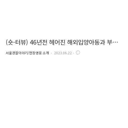
(숏-터뷰) 46년전 헤어진 해외입양아동과 부친
상봉
서울경찰이야기/현장영웅 소개
2023.06.22