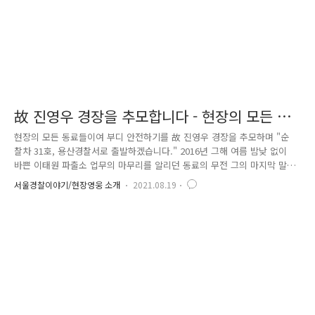
故 진영우 경장을 추모합니다 - 현장의 모든 동
료들이여 "안전하기를"
현장의 모든 동료들이여 부디 안전하기를 故 진영우 경장을 추모하며 "순
찰차 31호, 용산경찰서로 출발하겠습니다." 2016년 그해 여름 밤낮 없이
바쁜 이태원 파출소 업무의 마무리를 알리던 동료의 무전 그의 마지막 말
이 될지 몰랐습니다. 음주운전 112신고를 처리하고 차량을 직접 경찰서로
서울경찰이야기/현장영웅 소개
2021.08.19
인계하던 중 교통사고로 순직한 故 진영우 경장 '16년 8월 13일' 안타깝게
도, 젊은 경찰관 한명이 동료들의 곁을 떠났습니다. "영어가 필요한 이태원
파출소 근무를 희망합니다." 특기인 영어를 현장에서 사용하겠다는 포부를
가지고 이태원파출소에 지원한 경찰관 그 열정 많던 청년의 꿈은 어깨에
놓인 무궁화 꽃 봉오리를 미처 피우지 못한 채 사그라졌습니다. 2021년 8
월 13일, 여전히 바쁜 일상 "순찰차 31호, 용산경..