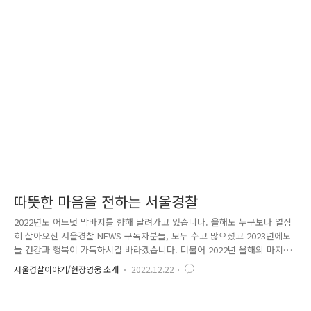
따뜻한 마음을 전하는 서울경찰
2022년도 어느덧 막바지를 향해 달려가고 있습니다. 올해도 누구보다 열심
히 살아오신 서울경찰 NEWS 구독자분들, 모두 수고 많으셨고 2023년에도
늘 건강과 행복이 가득하시길 바라겠습니다. 더불어 2022년 올해의 마지막
뉴스레터에서는 서울경찰의 따뜻하고 의미 있는 소식을 전달해 드릴까 하
서울경찰이야기/현장영웅 소개
2022.12.22
는데요. 바로, 서울경찰 헌혈 모임 '사랑의 꿀벌'에 관한 이야기입니다. 이
른 아침, 한국백혈병소아암협회를 찾은 '사랑의 꿀벌' 경찰관들. 소아암 환
아들을 위해 그동안 열심히 모은 헌혈증을 전달하는 날이기 때문인데요.