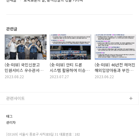
관련글
(숏-터뷰) 국민신문고
(숏-터뷰) 안티 드론
(숏-터뷰) 46년전 헤어진
민원서비스 우수관서로
시스템 활용하여 미승인
해외입양아동과 부친
선정합니다
드론 발견 및 조종자
상봉
2023.08.22
2023.07.27
2023.06.22
검거
관련사이트
태그
관리자
[03169] 서울시 종로구 사직로8길 31 대표번호 : 182