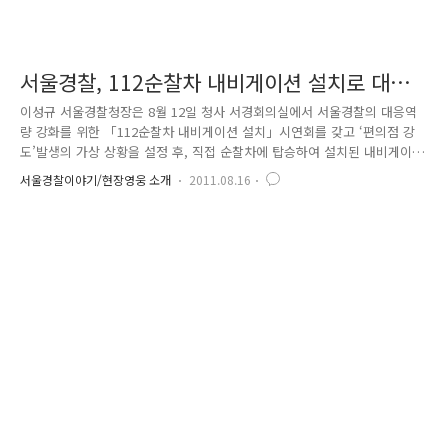
서울경찰, 112순찰차 내비게이션 설치로 대응
역량 강화
이성규 서울경찰청장은 8월 12일 청사 서경회의실에서 서울경찰의 대응역
량 강화를 위한 「112순찰차 내비게이션 설치」시연회를 갖고 ‘편의점 강
도’발생의 가상 상황을 설정 후, 직접 순찰차에 탑승하여 설치된 내비게이
션을 이용한 신고 처리과정을 점검했습니다. 이번 112순찰차 내비게이션
서울경찰이야기/현장영웅 소개
2011.08.16
설치로 서울경찰청 112신고센터에서 해당경찰서 까지만 구축되어 있던
「112 신고처리 자동화 시스템」을 지구대 및 파출소 순찰차까지 확대하
는 시스템으로 명확한 의사 전달을 통한 업무에 효율성을 높이고 출동 시
간을 단축하게 되었습니다.