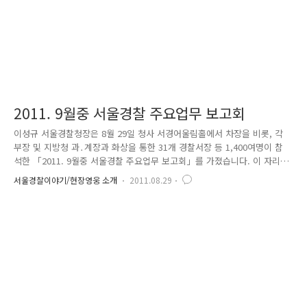
2011. 9월중 서울경찰 주요업무 보고회
이성규 서울경찰청장은 8월 29일 청사 서경어울림홀에서 차장을 비롯, 각
부장 및 지방청 과․계장과 화상을 통한 31개 경찰서장 등 1,400여명이 참
석한 「2011. 9월중 서울경찰 주요업무 보고회」를 가졌습니다. 이 자리에
서 이 청장은 추석 명절을 맞아 ‘서민보호구역에 대한 특별순찰 활동’과
서울경찰이야기/현장영웅 소개
2011.08.29
‘교통 상습 정체 구역의 해소’, ‘명절맞이 전통 재래시장의 활성화를 위한
서민 중심의 경찰활동’ 등을 당부하며 특히, ‘꾸준한 모의상황 훈련을 통한
현장대응 능력 배양’을 강조했습니다.