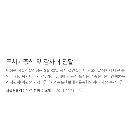
도서기증식 및 감사패 전달
이성규 서울경찰청장은 8월 30일 청사 접견실에서 서울경찰청에서 마련 중
인 「서경북카페」와 전․의경 부대에 제공될 도서를 기증한 ‘한국간행물윤
리위원회(위원장 양성우)’, ‘해외동포책보내기운동협의회(이사장 손석우)’에
대해 도서기증식과 함께 감사패 전달식을 가졌습니다.
서울경찰이야기/현장영웅 소개
2011.08.31