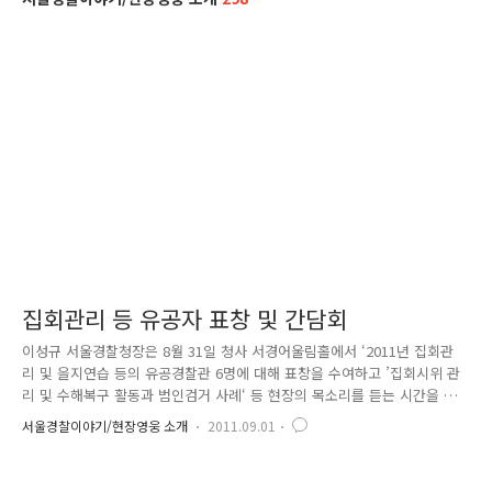
집회관리 등 유공자 표창 및 간담회
이성규 서울경찰청장은 8월 31일 청사 서경어울림홀에서 ‘2011년 집회관
리 및 을지연습 등의 유공경찰관 6명에 대해 표창을 수여하고 ’집회시위 관
리 및 수해복구 활동과 범인검거 사례‘ 등 현장의 목소리를 듣는 시간을 가
졌습니다. 이 자리에서 이 청장은 “국민의 눈높이에 맞는 현장 경찰의 세련
서울경찰이야기/현장영웅 소개
2011.09.01
된 민원 해결은 곧, 공감과 신뢰를 얻는 최선의 방법”이라고 강조했습니다.