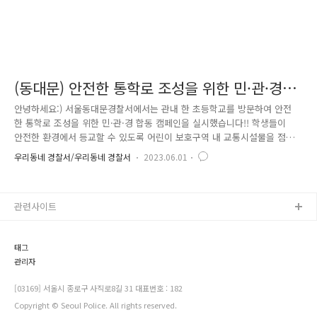
(동대문) 안전한 통학로 조성을 위한 민·관·경
합동 캠페인
안녕하세요:) 서울동대문경찰서에서는 관내 한 초등학교를 방문하여 안전
한 통학로 조성을 위한 민·관·경 합동 캠페인을 실시했습니다!! 학생들이
안전한 환경에서 등교할 수 있도록 어린이 보호구역 내 교통시설물을 점검
하고 교통안전 홍보 물품을 배부하는 등 안전 수칙 준수를 독려하였습니
우리동네 경찰서/우리동네 경찰서
2023.06.01
다. 서울동대문경찰서에서는 학교 주변 범죄 및 교통사고 예방활동, 비전
ZERO 프로젝트의 일환으로 계속해서 어린이 보호구역 내 사고 예방 및 교
통범규 준수 위해 최선을 다하겠습니다!! 안전한 동대문구 만들기, 서울동
관련사이트
대문경찰서가 함께하겠습니다!! 감사합니다^^
태그
관리자
[03169] 서울시 종로구 사직로8길 31 대표번호 : 182
Copyright © Seoul Police. All rights reserved.