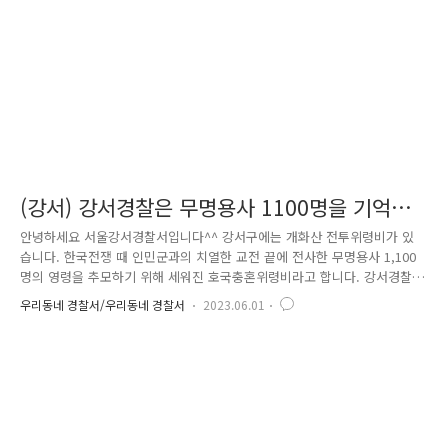
(강서) 강서경찰은 무명용사 1100명을 기억합
니다.
안녕하세요 서울강서경찰서입니다^^ 강서구에는 개화산 전투위령비가 있
습니다. 한국전쟁 때 인민군과의 치열한 교전 끝에 전사한 무명용사 1,100
명의 영령을 추모하기 위해 세워진 호국충혼위령비라고 합니다. 강서경찰
은 현충일을 맞아 호국영령을 기리는 시간을 가졌습니다. 안전한 오늘을
우리동네 경찰서/우리동네 경찰서
2023.06.01
위해 희생하신 무명용사들에게 감사드리며, 그들의 마음을 되새기는 기회
가 되었습니다. 강서경찰은 그날의 정신을 기억하겠습니다.