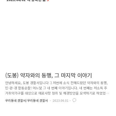
(도봉) 약자와의 동행, 그 마지막 이야기
안녕하세요, 도봉 경찰서입니다 :) 저번에 소식 전해드렸던 약자와의 동행,
민-관-경 합동순찰! 어느덧 그 네 번째 이야기입니다. 네 번째는 저소득 주
거취약가구를 대상으로 애로사항 청취 및 해경방안을 모색하기로 하였었는
데요, 다 함께 주거취약가구를 방문하여 방범시설을 점검하고 필요한 물품
우리동네 경찰서/우리동네 경찰서
2023.06.01
들을 전달하는 시간을 가졌습니다. 범죄예방뿐 아니라 우리 주변에 어려움
을 겪는 이웃을 돌아볼 줄 아는 마음 따뜻한 경찰이 되도록 항상 노력하는
서울경찰이 되겠습니다 :-)