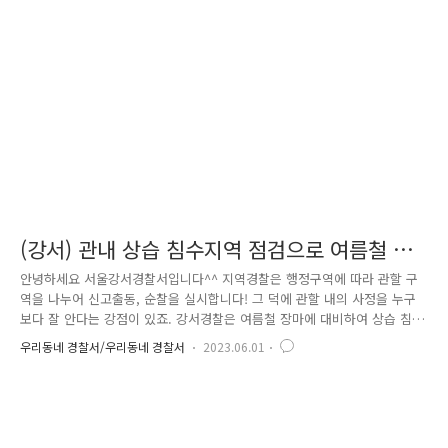
(강서) 관내 상습 침수지역 점검으로 여름철 장
마 대비에 나섰습니다!
안녕하세요 서울강서경찰서입니다^^ 지역경찰은 행정구역에 따라 관할 구
역을 나누어 신고출동, 순찰을 실시합니다! 그 덕에 관할 내의 사정을 누구
보다 잘 안다는 강점이 있죠. 강서경찰은 여름철 장마에 대비하여 상습 침
수지역 점검에 나섰습니다. 주변 cctv를 점검하고, 침수 시 차량을 통제하
우리동네 경찰서/우리동네 경찰서
2023.06.01
는 차단기 고장여부도 확인하였습니다. 다가오는 여름에도 지속적인 순찰
을 통해 안전한 강서를 만들기 위해 노력하겠습니다!!