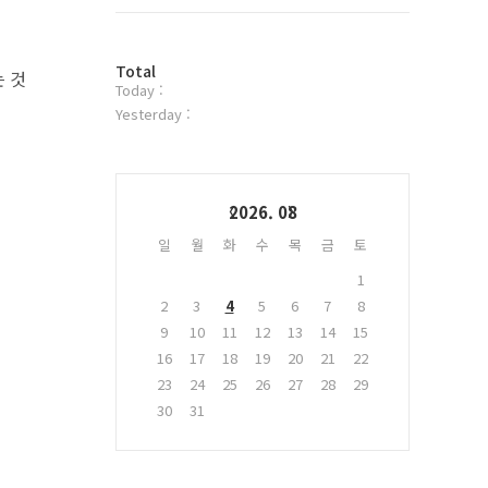
트
위
터
방
플
Total
 것
Today :
문
러
자
그
Yesterday :
수
인
Calendar
2026. 08
일
월
화
수
목
금
토
1
2
3
4
5
6
7
8
9
10
11
12
13
14
15
16
17
18
19
20
21
22
23
24
25
26
27
28
29
30
31