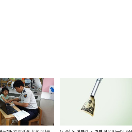
O(아동전담경찰관)의 [아이유]를
(강북) 돈 아끼려 … 가짜 석유 만들어 사