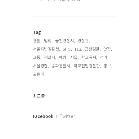
Tag
경찰,
범죄,
금천경찰서,
경찰관,
서울지방경찰청,
SPO,
112,
금천경찰,
안전,
교통,
경찰서,
예방,
서울,
학교폭력,
검거,
서울경찰,
송파경찰서,
학교전담경찰관,
홍보,
포돌이,
최
최근글
근
글
페
Facebook
Twitter
이
스
북