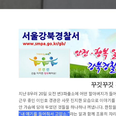
꾸깃꾸깃
지난 8우러 20일 오전
번3파출소에 어떤 할아버지가 들어
근무 중인 이인호 경관은 사뭇 진지한 모습으로 이야기를
안 가슴에 담아 두었던 것들을 하나하나 꺼냅니다. 한참을
“내 얘기를 들어줘서 고맙소.”
라는 말과 함께 조용히 자