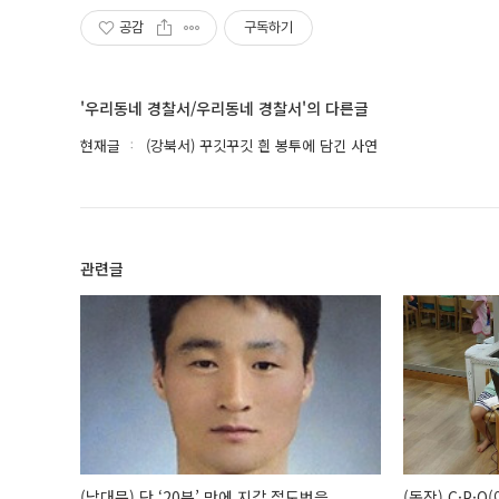
공감
구독하기
'우리동네 경찰서/우리동네 경찰서'의 다른글
현재글
(강북서) 꾸깃꾸깃 흰 봉투에 담긴 사연
관련글
(남대문) 단 ‘20분’ 만에 지갑 절도범을
(동작) C·P·