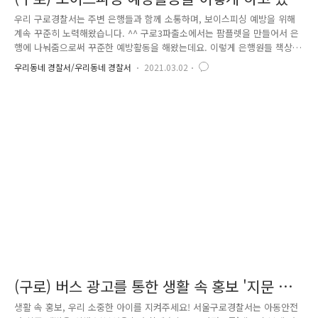
습니다
우리 구로경찰서는 주변 은행들과 함께 소통하며, 보이스피싱 예방을 위해
계속 꾸준히 노력해왔습니다. ^^ 구로3파출소에서는 팜플렛을 만들어서 은
행에 나눠줌으로써 꾸준한 예방활동을 해왔는데요. 이렇게 은행원들 책상
에 놓여있어서, 은행 업무를 기다리는 사람들이 쉽게 볼수있죠! 그 뿐만이
우리동네 경찰서/우리동네 경찰서
2021.03.02
아니라, 공적마스크 속에 일회용 손 소독제를 담아 은행원들에게 보이스피
싱 예방을 위한 홍보활동을 열심히 하고 있습니다. 이런 홍보를 통한 예방
활동으로 보다 많은 분들이 보이스피싱에 대한 경각심을 가질 수 있었으면
좋겠습니다. 앞으로도 서울 구로경찰서는 꾸준한 보이스피싱 예방활동으로
구로구를 지키겠습니다!
(구로) 버스 광고를 통한 생활 속 홍보 '지문 등
사전등록제'
생활 속 홍보, 우리 소중한 아이를 지켜주세요! 서울구로경찰서는 아동안전