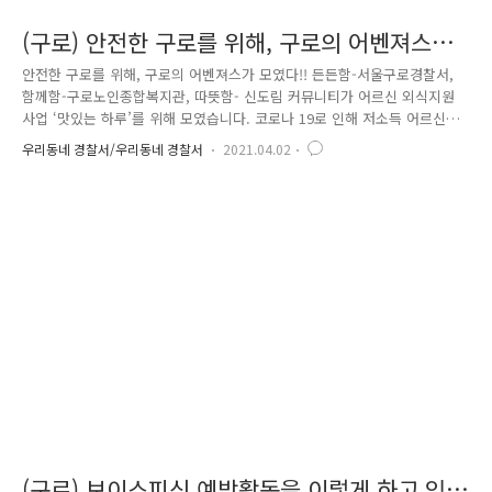
(구로) 안전한 구로를 위해, 구로의 어벤져스가
모였다!!
안전한 구로를 위해, 구로의 어벤져스가 모였다!! 든든함-서울구로경찰서,
함께함-구로노인종합복지관, 따뜻함- 신도림 커뮤니티가 어르신 외식지원
사업 ‘맛있는 하루’를 위해 모였습니다. 코로나 19로 인해 저소득 어르신들
이 홀로 레토르트 식품으로 끼니를 해결하며 영양결핍, 외로움 등의 문제
우리동네 경찰서/우리동네 경찰서
2021.04.02
가 발생하고 있었습니다. 그래서 서울구로경찰서와 구로 종합노인복지관,
신도림 커뮤니티 지역공동체와의 협업을 통해 소외되기 쉬운 사람들에게
도시락 배달을 하기 위해 모였어요!! 맛있는 영양만점 족발세트와, 구로경
찰서에서 준비한 방역세트 등을 함께 포장해서 배달준비!! 그 뿐만아니라,
구로경찰서는 빈번하게 발생하고 있는 전화금융사기에 대한 사회적 관심을
유도하기 위하여 대상자별 맞춤형 홍보물을 직접 제작하여 나누어 드렸습
니다...
(구로) 보이스피싱 예방활동을 이렇게 하고 있