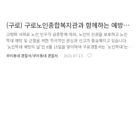
(구로) 구로노인종합복지관과 함께하는 예방교
실
고령화 사회로 노인 인구가 급증함에 따라, 노인의 인권을 보호하고 노인
학대 예방 및 근절을 위한 적극적인 관심과 신고가 중요해지고 있습니다.
'노인학대 예방의 날'인 6월 15일을 맞이하여 구로경찰서는 '노인학대'는
심각한 범죄임을 알리고, 사각지대에 방치된 학대 피해 노인의 보호를 강
우리동네 경찰서/우리동네 경찰서
2021.07.13
화하기 위해 구로노인종합복지관을 방문하였습니다. 노인학대 예방 전단지
를 활용하여 '노인학대 예방/근절 추진 기간'임을 홍보하고, 신고 의무자를
대상으로 노인학대 사례를 신고하지 않는 사례가 없도록 학대유형 및 신고
방법(112,노보전,신고앱)을 안내하였습니다. 21년 6월 15일, 노인학대 예방
의 날에 맞춰 시행하는 노인학대 신고앱 '나비새김(노인지킴이)'를 적극적
으로 홍보하며, 구로노인종합복지관의 어르신들과 함께하는 즐거..