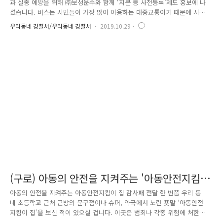
과 실종 예방을 위해 ㈜보성운수와 함께 ‘지문 등 사전등록’제도 홍보에 나
섰습니다. 버스는 시민들이 가장 많이 이용하는 대중교통이기 때문에 시민
들의 생활 속 홍보라고 생각되는데요. ‘실종 예방, 등록하면 빨리 찾는 지
우리동네 경찰서/우리동네 경찰서
2019.10.29
문 등 사전등록’ 포스터를 승객들이 잘 볼 수 있도록 파란색 스티커로 제작
하여 구로구 영등포구 관악구 운행하는 버스 총 111대에 부착하였습니다.
승객들에게 지속적이고 자연스러운 노출이 가능하다는 점을 생각하여, 매
일같이 같은 버스를 타고 다니며 출·퇴근하는 시민들에게 홍보를 할 수 있
습니다. 실종은 조기에 발견하지 못하면 중대 사건으로 이어질 가능성이
큽니다. 특히 아이의 실종은 더 위험하죠. 아이의 사전 지문을 미등록..
(구로) 아동의 안전을 지켜주는 '아동안전지킴
이 집'
아동의 안전을 지켜주는 아동안전지킴이 집 감사패 전달 한 번쯤 우리 동
네 초등학교 근처 근방의 문구점이나 슈퍼, 약국에서 노란 푯말 ‘아동안전
지킴이 집’을 보신 적이 있으실 겁니다. 이곳은 범죄나 각종 위험에 처한