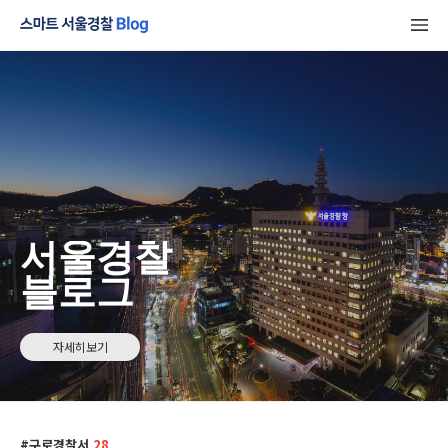
서울경찰
블로그
자세히보기
구로경찰서
28