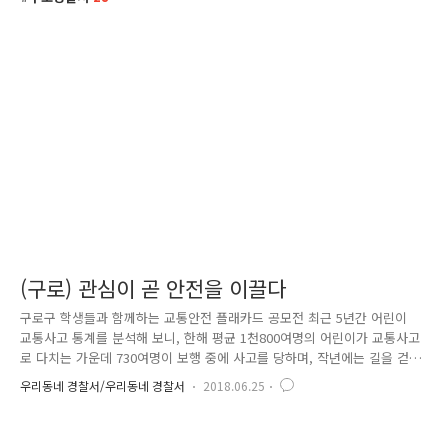
(구로) 관심이 곧 안전을 이끌다
구로구 학생들과 함께하는 교통안전 플래카드 공모전 최근 5년간 어린이
교통사고 통계를 분석해 보니, 한해 평균 1천800여명의 어린이가 교통사고
로 다치는 가운데 730여명이 보행 중에 사고를 당하며, 작년에는 길을 걷
다가 교통사고를 당한 어린이가 총 629명으로 어린이 보행자 교통사고가
우리동네 경찰서/우리동네 경찰서
2018.06.25
상당한 부분을 차지한 것으로 나타났습니다. 그래서 서울구로경찰서에서는
어린이 보행자 교통사고 예방을 위한 주민과 함께하는 플래카드 공모전을
실시하였습니다. 관내 초·중등학생을 대상으로 학생들이 직접 문구를 작성