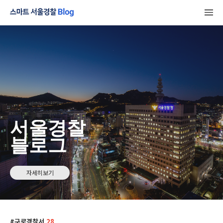
서울경찰
블로그
자세히보기
구로경찰서
28