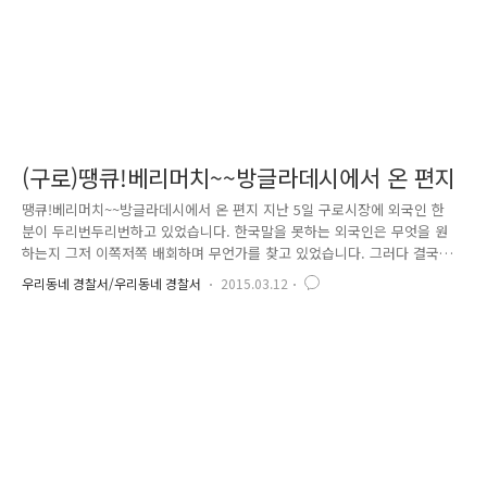
(구로)땡큐!베리머치~~방글라데시에서 온 편지
땡큐!베리머치~~방글라데시에서 온 편지 지난 5일 구로시장에 외국인 한
분이 두리번두리번하고 있었습니다. 한국말을 못하는 외국인은 무엇을 원
하는지 그저 이쪽저쪽 배회하며 무언가를 찾고 있었습니다. 그러다 결국
그는 지구대의 문을 두드렸습니다. 근데.. 이게 웬일.. ᅲᅲ 한국말을 한마
우리동네 경찰서/우리동네 경찰서
2015.03.12
디도 못하는 외국인. 일단은 온갖 손짓 발짓 동원~ 무슨 말을 하는 것 같은
데 도통 알아들을 수 없었습니다. 이때 생각난 것은 bbb 통역서비스! 여기
서 잠깐? 먼저 ! bbb 통역서비스에 대해 알아보고 가시겠습니다~ bbb는
통역 자원봉사 단체입니다. 현재 19개 언어 통역서비스가 무료로 제공되고
있습니다. 대표번호 1588-5644를 누른 후 ARS 안내에 따라 통역을 원하
는 언어의 내선번호를 선택하면 해당 언어 자원봉사..