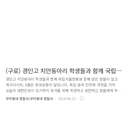
하면서 안전한 교통습관을 형성하여 교통안전 교육 및 예방 효과도 기대할
수 있습니다. 학생들의 뜨거운 관심에 많은 신청서가 접수 되었으며 그 중
주제를 잘 이해하고 주민들이 공감 할 수 있는 표어 6점을 선정하였습니..
(구로) 경인고 치안동아리 학생들과 함께 국립
서울현충원 참배
경인고 치안동아리 학생들과 함께 국립서울현충원 참배 많은 분들이 알고
계시다시피, 6월은 호국보훈의 달입니다. 독립·호국·민주화 과정을 거쳐
오늘의 대한민국이 있기까지 국가를 위해 희생하고 공헌하신 분들에게 추
모와 감사를 전하는 달입니다. 이런 뜻깊은 달을 맞아 서울구로경찰서 여
우리동네 경찰서/우리동네 경찰서
2018.06.22
성청소년과 SPO(학교폭력전담경찰관)는 구로구 관내 경인고등학교 치안동
아리(POLI)와 함께 국립서울현충원을 참배하여 순국선열과 호국영령들의
충의와 위훈을 기렸습니다. 경찰 충혼탑에서 학생들이 직접 작성한 추모사
를 낭독하며 호국영령들의 고귀한 희생정신을 기리며, 추모글을 작성하여
메모보드에 붙여 게시하는 등 참배를 통하여 올바른 국가관을 확립하도록