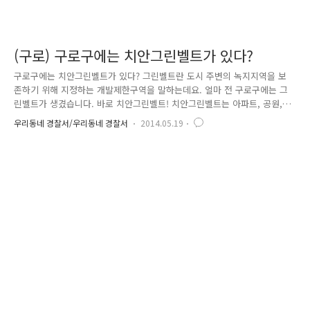
(구로) 구로구에는 치안그린벨트가 있다?
구로구에는 치안그린벨트가 있다? 그린벨트란 도시 주변의 녹지지역을 보
존하기 위해 지정하는 개발제한구역을 말하는데요. 얼마 전 구로구에는 그
린벨트가 생겼습니다. 바로 치안그린벨트! 치안그린벨트는 아파트, 공원,
학교 주변 등 주민밀집 지역에 순찰활동을 강화하여 안전한 치안 환경을
우리동네 경찰서/우리동네 경찰서
2014.05.19
조성, 그린벨트처럼 범죄청정지역으로 만들겠다는 의미라고 하는데요. 이
렇게 말로만으로는 느낌이 오지 않으시죠? 구체적으로 어떻게 범죄청정지
역을 만들겠다는 것인지 함께 알아보시겠습니다~^^ 하나! 오토바이 치안그
린벨트팀 운영 치안그린벨트의 핵심은 오토바이 순찰에 있습니다. 구로경
찰서 산하 7개 지구대·파출소 오토바이를(12대) 치안그린벨트 팀으로 편성
하여 학교 주변, 여성안심귀가길 등 순찰차가 다니기 어려운 순찰 사각지
대를 합동 순찰..