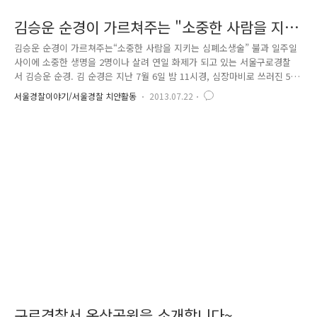
김승운 순경이 가르쳐주는 "소중한 사람을 지키
는 심폐소생술"
김승운 순경이 가르쳐주는“소중한 사람을 지키는 심폐소생술” 불과 일주일
사이에 소중한 생명을 2명이나 살려 연일 화제가 되고 있는 서울구로경찰
서 김승운 순경. 김 순경은 지난 7월 6일 밤 11시경, 심장마비로 쓰러진 50
대 남성이 있다는 신고를 받고 20초 만에 신고현장에 출동했습니다. 현장
서울경찰이야기/서울경찰 치안활동
2013.07.22
에 도착한 즉시 의식을 잃고 쓰러져 있는 남성에서 신속하게 심폐소생술
(CPR)을 실시하여, 심장마비상태가 이미 4분이 지나 생명이 위급한 환자의
호흡과 의식을 찾게 하였습니다. 그로부터 5일 후인 7월 11일 새벽에는 도
로상에서 주행 중인 택시 뒷문에서 추락해 의식·호흡이 없는 남성에게 적
절한 응급조치를 실시하여 또 한 생명을 구조해냈습니다. 우리가 살면서
언제! 어디서! 이러한 상황을 만날 지는 모르는 일입니다. ..
구로경찰서 옥상공원을 소개합니다~