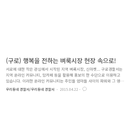
하였습니다. 이번 현충원 참배를 통해 경인고 치안동아리 학생들에게 더욱
더 경찰의 대..
(구로) 행복을 전하는 벼룩시장 현장 속으로!
서로에 대한 작은 관심에서 시작된 지역 벼룩시장, 신마켓... 구로경찰서는
지역 온라인 커뮤니티, 맘카페 등을 활용해 홍보의 한 수단으로 이용하고
있습니다. 이러한 온라인 커뮤니티는 주민들 엄마들 사이의 파워와 그 영
향력 그리고 파급력이 어마어마 합니다! 그래서 구로서는 서로 협력하여
우리동네 경찰서/우리동네 경찰서
2015.04.22
정보를 공유하며 봉사활동, 홍보활동 등을 활발하게 활동하고 있답니다^^
이번에 신도림 커뮤니티라는 구로구 대표 카페 회원들과 주민들과 함께 벼
룩시장을 개최하였습니다. 비록 작은 출발이었으나, 사람들은 콘크리트 벽
너머 내 이웃에게 관심을 갖게 되었고, 잠들어 있던 물건들을 새로운 시선
들로 바라보게 되었습니다. 판매 수익금의 상당수가 소외되고 어려운 아이
들을 위해 쓰일 예정이라고 하니, 물건 판매를 준비하는 손길에 더욱 정
성..