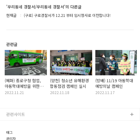
'우리동네 경찰서/우리동네 경찰서'의 다른글
현재글
(구로) 구로경찰서가 12.21 부터 임시청사로 이전합니다!
관련글
(혜화) 종로구청 협업,
(양천) 청소년 유해환경
(방배) 11/19 아동학대
아동학대예방을 위한
합동점검 캠페인 실시
예방의날 캠페인
홍보 실시
2022.11.21
2022.11.18
2022.11.17
관련사이트
태그
관리자