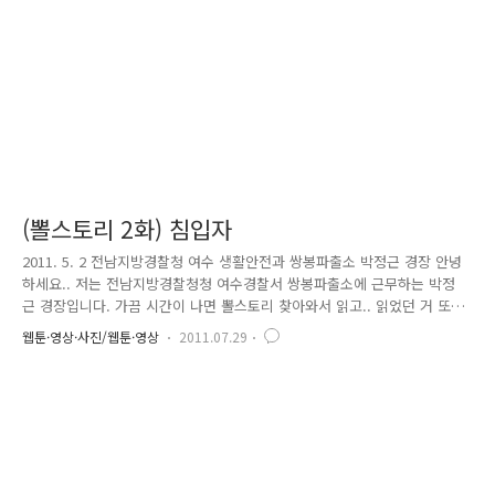
한 이야기입니다.. 뒤에 인계받을 조가 알면 창피하니..
(뽈스토리 2화) 침입자
2011. 5. 2 전남지방경찰청 여수 생활안전과 쌍봉파출소 박정근 경장 안녕
하세요.. 저는 전남지방경찰청청 여수경찰서 쌍봉파출소에 근무하는 박정
근 경장입니다. 가끔 시간이 나면 뽈스토리 찾아와서 읽고.. 읽었던 거 또
읽고.. 봤던 거 또 봐도 그때마다 새록새록 재미있네요. 제가 겪은 일인데..
웹툰·영상·사진/웹툰·영상
2011.07.29
소재가 괜찮으면 재미있게 그려주세요^^ 2주일 전쯤인가 야간근무 때 일이
었습니다.. 20시쯤 되었나.. 경비업체로부터 저희 관내 모 중학교내에 침입
했다는 비상벨이 울렸는데.. 단순 오작동이 아닌.. 침입자가 건물 내에 계
속하여 이동한다는 것입니다. 같이 순찰차 근무 중이던 김경사님과 저는
신속히 현장에 출동하였고.. 마침 경비업체 직원도 현장에 도착하였습니다.
대충 침입센서의 이동경로를 파악하여 건물 내로 들어..