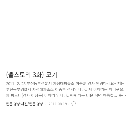
주의심이 되었고, 사고 위험이 높아 음주감지기에 입김을 불어달라고 요구
하자 술을 마시지 않았다고 하더라구요. 그래도 술 냄새 비슷한 냄새가 나
서 음주감지기를 불어달라고 하자, 마지못해 부셨는데 입에 있던 무엇인가
가..
(뽈스토리 3화) 모기
2011. 2. 28 부산동부경찰서 자성대파출소 이종훈 경사 안녕하세요~ 저는
부산동부경찰서 자성대파출소 이종훈 경사입니다.. 제 이야기는 아니구요..
제 파트너(경사 이상운) 이야기 입니다..ㅋㅋ 때는 더운 작년 여름철... 순
찰차 안에는 교통사고 현장에 표시를 하기 위해 락카스프레이를 비치해 놓
웹툰·영상·사진/웹툰·영상
2011.08.19
는데요.. 여름철 모기가 너무 많아서 모기살충제도 같이 넣어 놓았습니다..
어느날 모기가 귀찮게 “애애앵~~~”하니 무심결에 모기살충제를 발사~~ 순
찰차 앞 유리창은 하얗게 변해버렸습니다. 확인해 보니 살충제가 아닌 흰
색 락카스프레이가 발사되었더군요... 순찰차 안은 금세 메케한 냄새가 꽉
차고 앞 유리창은 하얗게 칠해졌죠.. 유리창을 아세톤으로 지운다고 고생