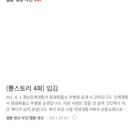
(뽈스토리 4화) 입김
011. 8. 1 경남진해경찰서 용원파출소 추병환 순경 수고하십니다. 진해경찰
서 용원파출소 추병환 순경입니다. 이런 사연은 많을 것 같아 고민하다 약
간 재미가 있어 보냅니다. 제가 초임 시절 창녕경찰서에서 순찰요원으로
근무할 때 일입니다 시골파출소는 매일 음주단속등 목근무를 2시간 정도
웹툰·영상·사진/웹툰·영상
2011.09.08
하며 차량을 세워 검문검색을 합니다. 그때 지그재그로 운전하는 음주 운
전 의심이 가는 차량을 발견하고 음주감지를 하기 위해 차량을 세워 운전
자를 확인하니 70대 할아버지였습니다. 지그재그로 운전한 것으로 보아 음