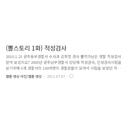
(뽈스토리 1화) 적성검사
2010.1.21 광주동부경찰서 수사과 김희정 경사 뽈작가님은 경찰 적성검사
받아 보셨지요? 2005년 광주남부경찰서 강당에 적성검사, 인성검사시험을
보기위해 5개 경찰서의 100여명의 경찰관들이 모여서 시험을 보았던 적이
있습니다. 1교시가 시작되었고..머리에선 쥐가 나고, 눈은 튀어나오고, 입
웹툰·영상·사진/웹툰·영상
2011.07.07
에선 단내가 나면서 모두가 혀를 내둘렀죠. 2시간 동안의 그 모진(?) 시험
을 보고나선 “이게 무슨 고시냐” “몇 문제나 풀었냐” “재시험 진짜 보
냐”... 난리들이었죠. 2교시 시작종이 울리자 강당에선 모두가 하얀 얼굴로
긴장감이 감돌면서 인성고시(?)가 시작되었습니다. 시작한지 5분쯤 뒤에 누
군가 “ 저..저기요...문..항에 답이 없는 것은...어떻게 하죠?” 맨 앞줄에 앉
아 있던 지긋한 나이의 아저씨 한 ..