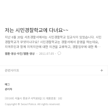
저는 시민경찰학교에 다녀요~~
지난 6월 20일 서초경찰서에서는 시민경찰학교 입교식이 있었습니다. 시민
경찰학교가 무엇이냐구요? 시민경찰학교는 경찰서에서 운영을 하는데요,
지역주민과 함께 지역치안에 대한 의견을 교류하고, 경찰업무에 대한 폭넓
은 교육을 통해 시민들이 법과 경찰에 대한 이해의 폭을 넓혀, 민·경 협력
웹툰·영상·사진/웹툰·영상
2011.07.05
치안 기반을 조성하고자 하는 목적을 갖고 있답니다. 교육 참가 자격은, 18
세 이상인 지역 거주 주민 중 참여 희망자입니다. 단, 경찰대상업소 운영자
등 부적격자는 당연히 제외돼요. 교육내용은, 교통사고 처리절차 교육, 112
관련사이트
신고 센타 현장체험 및 견학, 긴급상황 시 응급조치 요령 등 교육 등 다양
하고 알찬 교육으로 꽉차있답니다~^^ 그럼 저와 함께 서초경찰서 시민경찰
학교 현장을 가볼까요? 입교식에서 경찰에 대한 이해의 폭을 ..
태그
관리자
[03169] 서울시 종로구 사직로8길 31 대표번호 : 182
Copyright © Seoul Police. All rights reserved.