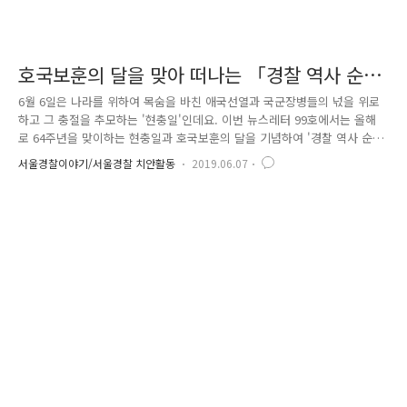
호국보훈의 달을 맞아 떠나는 「경찰 역사 순례
길」
6월 6일은 나라를 위하여 목숨을 바친 애국선열과 국군장병들의 넋을 위로
하고 그 충절을 추모하는 '현충일'인데요. 이번 뉴스레터 99호에서는 올해
로 64주년을 맞이하는 현충일과 호국보훈의 달을 기념하여 '경찰 역사 순
례길'*을 소개해드리고, 이를 통해 애국선열과 역사 속 선양 대상 경찰관들
서울경찰이야기/서울경찰 치안활동
2019.06.07
의 뜻을 기려보고자 합니다. * 경찰청 임시정부 100주년 기념사업팀 선정
경찰청에서는 지난 2월 3.1운동 및 임시정부 100주년을 맞아 경찰 역사를
되새기고 참된 경찰 정신을 함양하고자 경찰 역사 순례길을 조성하였습니
다. 경찰 역사가 담긴 명소를 선정하여 순례길 코스를 지정했다고 하는데
요, 서울 곳곳에서도 만나볼 수 있는 '경찰 역사 순례길'. 같이 한번 탐방해
보실까요? 서울에서 만나 볼 수 있는 경찰 역사 순례길..