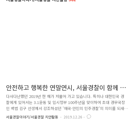
안전하고 행복한 연말연시, 서울경찰이 함께 하
겠습니다
다사다난했던 2019년 한 해가 저물어 가고 있습니다. 특히나 대한민국 경
찰에게 있어서는 3.1운동 및 임시정부 100주년을 맞이하여 초대 경무국장
인 백범 김구 선생께서 강조하셨던 '애국·안민의 민주경찰'의 의미를 되새
겨보는 참으로 뜻깊은 해이기도 했는데요. 우리 서울경찰은 시민의 안전을
서울경찰이야기/서울경찰 치안활동
2019.12.26
위해 여성안전 종합대책, 서민3不 사기범죄 근절 등 각종 치안정책을 추진
하는 한편, 인권의 가치를 강조하고 사회적 약자를 보호하는 등 '민주·인권
·민생경찰'로 도약하기 위해 다양한 노력을 기울였습니다. 그 결과 112신