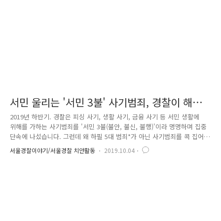
에 적극적으로 지원하는 '치안 한류' 사업..
서민 울리는 '서민 3불' 사기범죄, 경찰이 해결
하겠습니다
2019년 하반기. 경찰은 피싱 사기, 생활 사기, 금융 사기 등 서민 생활에
위해를 가하는 사기범죄를 '서민 3불(불안, 불신, 불행)'이라 명명하며 집중
단속에 나섰습니다. 그런데 왜 하필 5대 범죄*가 아닌 사기범죄를 콕 집어
지정하였을까요? * 살인, 강도, 성폭력, 절도, 폭력 이는 최근 사기범죄의
서울경찰이야기/서울경찰 치안활동
2019.10.04
급증에 따른 것인데요. 2017~2018년 범죄 발생 현황을 분석한 결과, 5대
범죄를 포함한 전체 범죄 수는 줄어들고 있는 반면, 사기범죄는 급격히 늘
어나고 있는 것을 확인할 수 있습니다. 서민 생활을 피폐하고 곤궁하게 만
드는 사기범죄! 사회적 지탄을 받아 마땅한데요. 그러면 '서민 3불' 사기범
죄에는 어떤 것들이 있고, 경찰이 이를 근절하기 위해 어떤 대책을 세우고
노력하는지 함께 알아보시죠! 보이..