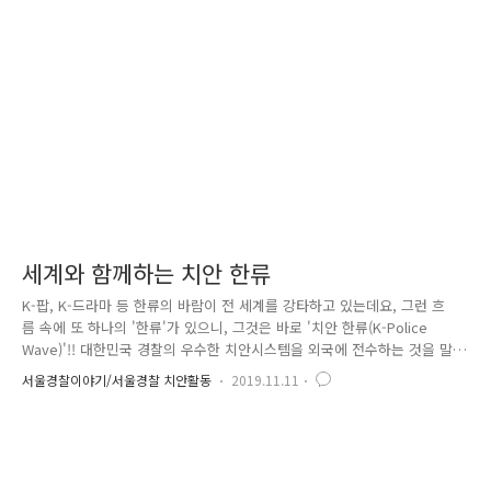
고 건수와 성범죄를 포함한 총 범죄 건수가 줄어들었으며, 특히 교통사고
사망자 수가 대폭 감소하는 등 전반적으로 안정적인 치안을 유지할 수 있
었습니다. 안전한 서울을 위한 서울경찰의 노력은 연말연시 특별치..
세계와 함께하는 치안 한류
K-팝, K-드라마 등 한류의 바람이 전 세계를 강타하고 있는데요, 그런 흐
름 속에 또 하나의 '한류'가 있으니, 그것은 바로 '치안 한류(K-Police
Wave)'!! 대한민국 경찰의 우수한 치안시스템을 외국에 전수하는 것을 말
합니다. 한국 경찰은 다변화, 국제화 되어가는 범죄에 효과적으로 대응하
서울경찰이야기/서울경찰 치안활동
2019.11.11
기 위해 지난 2015년부터 '치안 한류' 사업을 추진, 2017년 국제협력과를
신설했습니다. 글로벌 치안협력을 통한 재외국민 보호, 치안 분야 활성화
지원을 목표로 다양한 형태의 '치안 한류' 사업을 추진하고 있는데요, 대한
민국 경찰관을 파견해 주기를 희망하는 나라는 무려 22개국에 이르며 우리
경찰의 우수한 치안 기법과 최첨단 경찰 장비, 시스템을 필요로 하는 국가