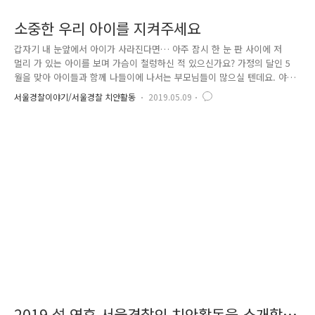
소중한 우리 아이를 지켜주세요
갑자기 내 눈앞에서 아이가 사라진다면… 아주 잠시 한 눈 판 사이에 저
멀리 가 있는 아이를 보며 가슴이 철렁하신 적 있으신가요? 가정의 달인 5
월을 맞아 아이들과 함께 나들이에 나서는 부모님들이 많으실 텐데요. 야
외 활동이 많아지는 시기인 만큼 평소보다 더 각별한 관심과 주의가 필요
서울경찰이야기/서울경찰 치안활동
2019.05.09
합니다. 그런데 말입니다, 만일에 놀이공원·백화점 등 사람들이 많은 곳에
서 아이가 사라졌다면 어떻게 해야 할까요? 당황한 마음에 혼자 찾아 헤매
기보다는 즉시 경찰에 신고하세요! 혹시 다중이용시설에서 시행하는 '코드
아담' 제도에 대해 들어보신 적 있으신가요? '코드 아담' 제도는 다중이용
시설에서 실종아동 등을 신속히 찾을 수 있게 한 '실종 아동 등 조기 발견
지침'으로, (실종아동 등이란 납치·유인·유기·사고·가출 길을 잃..
2019 설 연휴 서울경찰의 치안활동을 소개합니