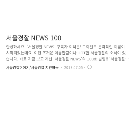
서울경찰 NEWS 100
안녕하세요. '서울경찰 NEWS' 구독자 여러분! 그야말로 본격적인 여름이
시작되었는데요. 이런 뜨거운 여름만큼이나 HOT한 서울경찰의 소식이 있
습니다. 바로 지금 보고 계신 '서울경찰 NEWS'의 100호 발행!! '서울경찰
NEWS'는 지난 2013년 6월 7일 1호가 발행된 후, 올해까지 햇수로 7년째
서울경찰이야기/서울경찰 치안활동
2019.07.05
를 맞이하고 있답니다. 경찰의 치안 정책 및 현장 소식, 미담과 일상생활에
도움이 될 만한 정보까지... 1호에서 99호까지 작성된 기사만 해도 총 581
개나 된다는 사실!! 거기에 더해 총 100개의 영상이 '서울경찰 NEWS'를
통해 공개되었습니다. 짠~ 창간호의 모습인데요. 1~52호까지는 위 창간호
의 틀을 일부 가감하고 조정하는 방식으로 발행했습니다. 공지사항, SNS
링크, 광고 영역 등 상당..