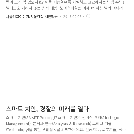
받아 보신 적 있으시죠? 해를 거듭할수록 치밀하고 교묘해지는 범행 수법!
남녀노소 가리지 않는 범죄 대상. 보이스피싱은 이제 더 이상 남의 이야기
가 아닙니다. 보이스피싱(Voice Phishing)이란 '전화를 이용하여 개인 정
서울경찰이야기/서울경찰 치안활동
2019.02.08
보를 낚아 올린다'는 뜻으로 매년 꾸준히 발생건수가 증가하고 있는데요.
수사기관, 금감원 등 공공기관을 사칭하여 편취하는 '기관 사칭형' 보이스
피싱과 저금리 대출을 빙자로 각종 수수료 명목의 편취를 일삼는 '대출빙
자형' 보이스피싱이 대표적이며 서울에서만 하루 평균 26명, 3.5억 원의 피
해가 발생한다고 합니다. 최근에는 ○마켓, ○○번가 등을 사칭해 결제 문
자를 발송하여 전화를 유도하는 보이스피싱 수법이 유행..
스마트 치안, 경찰의 미래를 열다
스마트 치안(SMART Policing)? 스마트 치안은 전략적 관리(Strategic
Management), 분석과 연구(Analysis & Research) 그리고 기술
(Technology)을 통한 경찰활동을 의미하는데요. 인공지능, 로봇기술, 생명