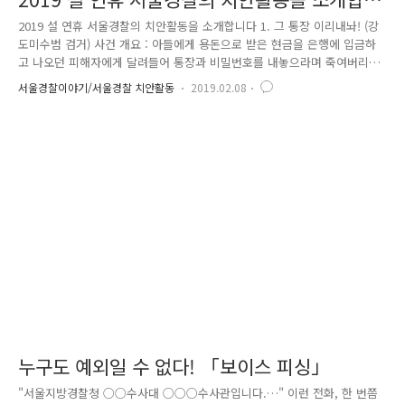
다
2019 설 연휴 서울경찰의 치안활동을 소개합니다 1. 그 통장 이리내놔! (강
도미수범 검거) 사건 개요 : 아들에게 용돈으로 받은 현금을 은행에 입금하
고 나오던 피해자에게 달려들어 통장과 비밀번호를 내놓으라며 죽여버리겠
다고 협박해 통장을 강취하려고 한 사건 인근 상인의 신고를 받았으나 피
서울경찰이야기/서울경찰 치안활동
2019.02.08
해자의 위치가 정확하지 않았던 어려움이 있었습니다. 현장 출동 중에도
신고자와 통화하며 피해 장소를 확인하고 신속하게 출동해 피해 방지와 더
불어 통장을 강취하려는 피혐의자를 현장에서 체포할 수 있었어요! 2. 할머
니 어디가세요..? (안전귀가조치) 사건 개요 : '88올림픽 대로' 위에서 길을
잃고 위험하게 배회 중이던 노인을 발견하여 신원확인을 통해 가족의 품으
로 안전하게 귀가시킨 사건 길을 잃어버린 할머니는 잘못된 ..
누구도 예외일 수 없다! 「보이스 피싱」
"서울지방경찰청 ○○수사대 ○○○수사관입니다.…" 이런 전화, 한 번쯤