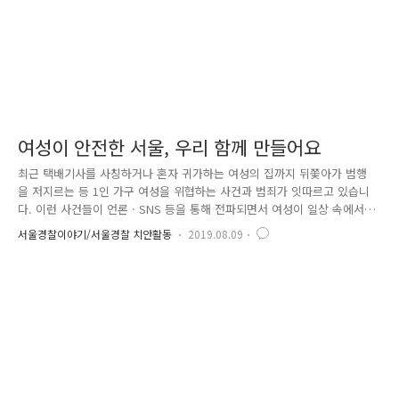
여성이 안전한 서울, 우리 함께 만들어요
최근 택배기사를 사칭하거나 혼자 귀가하는 여성의 집까지 뒤쫓아가 범행
을 저지르는 등 1인 가구 여성을 위협하는 사건과 범죄가 잇따르고 있습니
다. 이런 사건들이 언론 · SNS 등을 통해 전파되면서 여성이 일상 속에서
느끼는 불안감도 날로 증가하고 있는데요, 이러한 여성 대상 범죄를 근절
서울경찰이야기/서울경찰 치안활동
2019.08.09
하기 위해 서울경찰은 그간의 치안 데이터와 사례들을 분석하고 범죄 유형
별 · 지역별 대응책을 내실화 한 여성안전 종합 대책을 중점 추진하고 있습
니다. 오늘은 여성이 안전한 서울을 만들기 위한 경찰의 다양한 노력들과
함께 유용한 서비스 · 제도들을 소개해드리려고 합니다. 자기 자신 혹은 가
족들을 위한 필수 정보들, 알아두시면 좋겠죠? 혹시 '안심이 앱'이라고 들
어보셨나요? 안심이...? 이름은 다소 귀엽지만, 위급 상황 시 ..