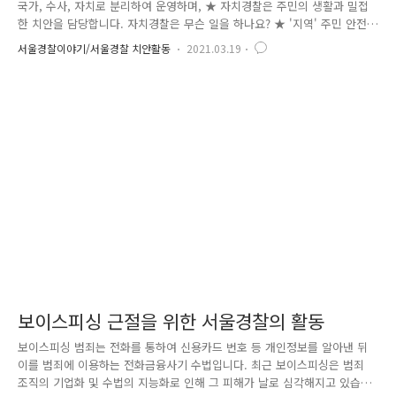
국가, 수사, 자치로 분리하여 운영하며, ★ 자치경찰은 주민의 생활과 밀접
한 치안을 담당합니다. 자치경찰은 무슨 일을 하나요? ★ '지역' 주민 안전
을 보호하는 업무를 수행합니다. - 지역 범죄예방 시설 설치·운영, 주민참
서울경찰이야기/서울경찰 치안활동
2021.03.19
여 방범활동 지원, 아동·청소년 보호 등 ★ '지역' 교통질서를 유지합니다.
- 주민참여 지역 교통활동 지원, 교통 안전시설 심의·설치·관리, 교통법규
위반 지도 단속 ★ '지역' 주민생활과 관련된 범죄를 수사합니다. - 학교폭
력, 가정폭력, 아동학대, 교통사고 수사 등 ※ 서울시 자치경찰 조례안이
입법예고 중입니다. (2.22. ~ 3.15.) 자치경찰이 시행되면 어떤 점이 좋아지
나요? 1. 지역별 특성에 맞는 치..
보이스피싱 근절을 위한 서울경찰의 활동
보이스피싱 범죄는 전화를 통하여 신용카드 번호 등 개인정보를 알아낸 뒤
이를 범죄에 이용하는 전화금융사기 수법입니다. 최근 보이스피싱은 범죄
조직의 기업화 및 수법의 지능화로 인해 그 피해가 날로 심각해지고 있습