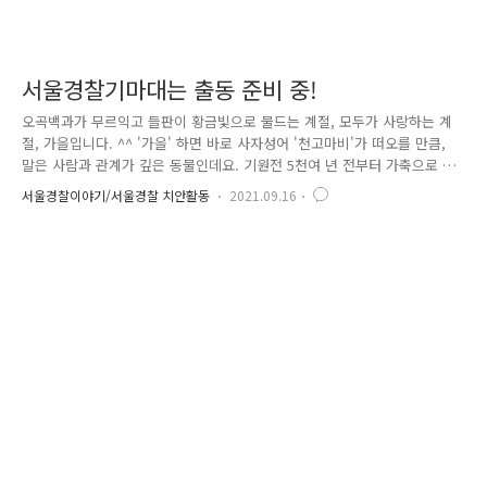
서울경찰기마대는 출동 준비 중!
오곡백과가 무르익고 들판이 황금빛으로 물드는 계절, 모두가 사랑하는 계
절, 가을입니다. ^^ '가을' 하면 바로 사자성어 '천고마비'가 떠오를 만큼,
말은 사람과 관계가 깊은 동물인데요. 기원전 5천여 년 전부터 가축으로 우
리와 함께해 왔다고 알려지고 있습니다. 오죽하면 임금의 사위를 부마(駙
서울경찰이야기/서울경찰 치안활동
2021.09.16
馬)라 부를 정도일까요? 서울경찰 역시 말과의 인연이 깊습니다. 서울경찰
기마대는 우리 민족이 광복을 맞이한 이듬해인 1946년 2월 25일 옛 조선시
대 마필 등을 관장한 관청인 사복시 터(현재의 종로구 수성동)에 창설되었
는데요. 경찰 100명과 마필 150두의 규모로 발족해 광복 후 서울 지역 치
안 유지에 기여하고, 한국전쟁에도 참전하는 등 왕성한 활동을 보였습니
다. 그리고 1972년. 현재의 위치인 성동구 성수동으..