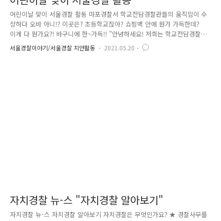
어린이날 맞이 서울경찰 활동 마포경찰서 학교전담경찰관들의 움직임이 수
상하다 오바 아니!? 이곳은? 초등학교잖아? 쇼핑백 안에 뭔가 가득한데?
이게 다 뭔가요?! 바구니에 한~가득!! "안녕하세요! 저희는 학교전담경찰관
(SPO)입니다! 어린이날을 맞이하여 '수호천사' 호신용 경보기를 제작해 왔
서울경찰이야기/서울경찰 치안활동
2021.05.20
는데요~" 관내 소재 5개 초등학교에 방문하여 어린이 상대로 일어날 수 있
는 범죄 피해 유형 등을 알려주고, 위험한 상황에 노출 되었을 경우 호신용
경보기를 사용하여 주변에 도움을 요청할 수 있도록 안전 예방 교육을 실
시 하였습니다. 어린이들은 우리의 꿈과 희망! 어린이들의 안전을 위해 최
선을 다하는 서울경찰입니다.
자치경찰 뉴-스 "자치경찰 알아보기"
자치경찰 뉴-스 자치경찰 알아보기 자치경찰은 무엇인가요? ★ 경찰사무를