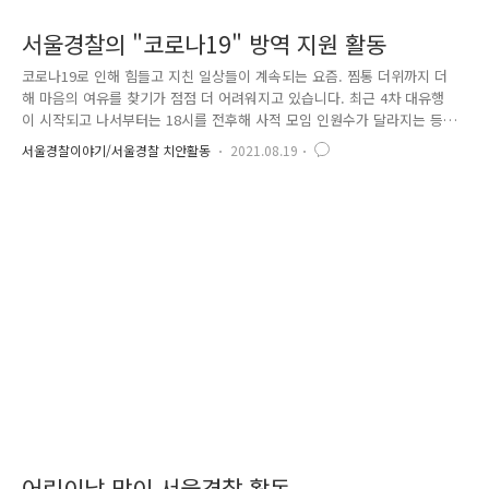
서울경찰의 "코로나19" 방역 지원 활동
코로나19로 인해 힘들고 지친 일상들이 계속되는 요즘. 찜통 더위까지 더
해 마음의 여유를 찾기가 점점 더 어려워지고 있습니다. 최근 4차 대유행
이 시작되고 나서부터는 18시를 전후해 사적 모임 인원수가 달라지는 등
사회적 거리두기가 강화되어 예전처럼 가족 또는 지인들을 자유롭게 만나
서울경찰이야기/서울경찰 치안활동
2021.08.19
는 일조차 힘들게 되었습니다. 이에 서울경찰은 시민들이 보다 안전하고
건강한 일상으로 하루빨리 복귀하실 수 있도록 다양한 코로나19 방역 활동
을 적극적으로 지원하고 있는데요. 이번 뉴스레터에서는 서울경찰의 코로
나19 방역 지원을 위한 다양한 활동들을 소개해 드리도록 하겠습니다. 서
울경찰은 코로나19 4차 대유행을 극복하기 위해 정부·서울시와 함께 방역
수칙 위반 행위에 대한 단속·지원 활동을 벌이고 있습니다. 서울시에서는
수도권..
어린이날 맞이 서울경찰 활동