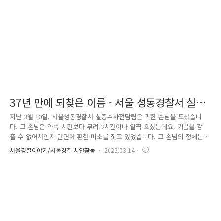
37년 만에 되찾은 이름 - 서울 성동경찰서 실종
수사전담팀
지난 3월 10일. 서울성동경찰서 실종수사전담팀은 귀한 손님을 모셨습니
다. 그 손님은 약속 시간보다 무려 2시간이나 일찍 오셨는데요. 기쁨을 감
출 수 없어서인지 만면에 환한 미소를 짓고 있었습니다. 그 손님의 정체는
김○○ 씨. 김 씨는 지난 1984년 부모님이 이혼한 이듬해, 양육권을 지니
서울경찰이야기/서울경찰 치안활동
2022.03.14
고 있던 시댁에서 양자로 보낸 후 행방불명된 상태로 살아왔습니다. 어머
니로선 사랑하던 아들과 생이별을 하게 된 셈이었는데요. 당시엔 좋은 집
으로 입양 갔다는 말에 남몰래 눈물만 흘릴 수밖에 없었습니다. 그리고 양
자로 보내졌던 김 씨는 이름도 바뀐 채 아동보호시설에서 자라났는데요.
너무 어린 나이에 맡겨진 터라 본인의 원래 이름조차 알지 못했다고 합니
다. 시간은 속절없이 흘러 실종아동이었던 김 씨는 성인이 되었습니다. ..