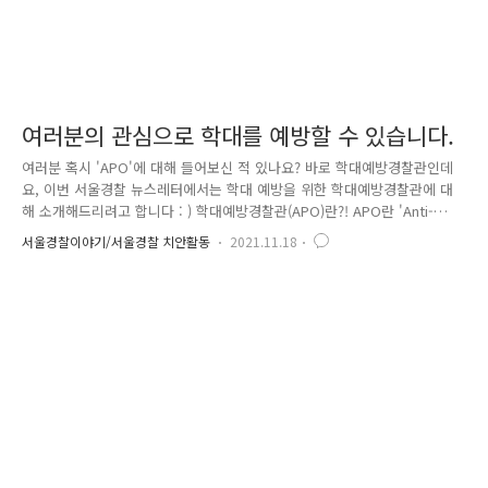
여러분의 관심으로 학대를 예방할 수 있습니다.
여러분 혹시 'APO'에 대해 들어보신 적 있나요? 바로 학대예방경찰관인데
요, 이번 서울경찰 뉴스레터에서는 학대 예방을 위한 학대예방경찰관에 대
해 소개해드리려고 합니다 : ) 학대예방경찰관(APO)란?! APO란 'Anti-
Abuse Police Officer'라는 뜻으로, 가정폭력 및 아동 · 노인 학대 등에
서울경찰이야기/서울경찰 치안활동
2021.11.18
대한 예방, 수사, 사후 관리 등을 총괄하고 학대 전반에 대한 현장 컨트롤
타워 역할을 수행하는 전담 경찰관입니다. : ) 사회적 약자에 대한 폭넓은
이해와 올바른 성인지 감수성을 갖춘 전문자격 또는 여성청소년 분야에서
실무 경력이 있는 경찰관들로 선발되어 운영하고 있습니다. 학대예방경찰
관은 경찰서에서 아동학대 정책 업무를 담당하며, 아동학대 예방, 전수 합
동조사, 피해 아동 보호, 사후관리 등 ..