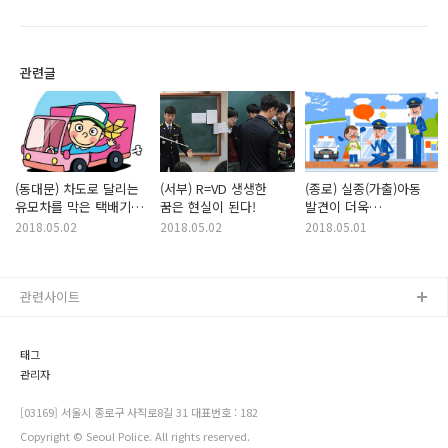
관련글
(동대문) 차도로 달리는
(서부) R=VD 생생한
(종로) 실종(가출)아동
유모차를 막은 택배기사
꿈은 현실이 된다!
발견이 더욱
아저씨의 센스!!
신속해집니다!
2018.05.02
2018.05.02
2018.05.01
관련사이트
태그
관리자
[03169] 서울시 종로구 사직로8길 31 대표번호 : 182
Copyright © Seoul Police. All rights reserved.