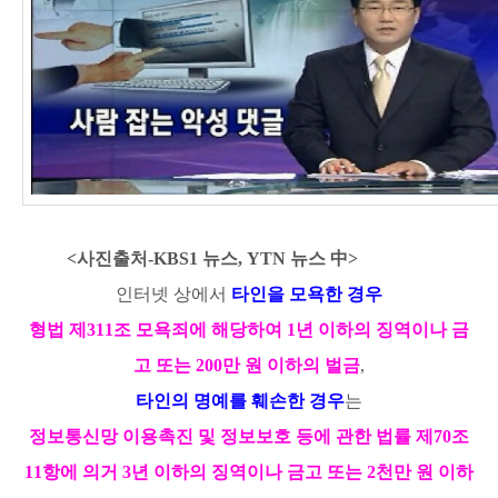
<사진출처-KBS1 뉴스, YTN 뉴스 中>
인터넷 상
에서
타인을
모욕한 경우
형법 제311조 모욕죄에 해당하여 1년 이하의 징역이나 금
고 또는 200만 원 이하의 벌금
,
타인의 명예를 훼손한 경우
는
정보통신망 이용촉진 및 정보보호 등에 관한 법률 제70조
11항에 의거 3년 이하의 징
역이나 금고 또는 2천만 원 이하