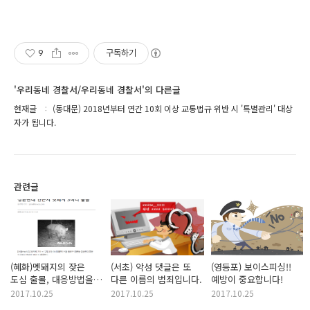
9
구독하기
'우리동네 경찰서/우리동네 경찰서'의 다른글
현재글
(동대문) 2018년부터 연간 10회 이상 교통법규 위반 시 '특별관리' 대상
자가 됩니다.
관련글
(혜화)멧돼지의 잦은
(서초) 악성 댓글은 또
(영등포) 보이스피싱!!
도심 출몰, 대응방법을
다른 이름의 범죄입니다.
예방이 중요합니다!
알려드립니다.
2017.10.25
2017.10.25
2017.10.25