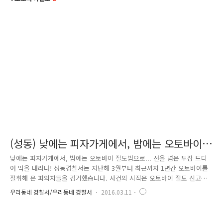
(성동) 낮에는 피자가게에서, 밤에는 오토바이
절도범으로
낮에는 피자가게에서, 밤에는 오토바이 절도범으로... 선을 넘은 투잡 드디
어 막을 내리다! 성동경찰서는 지난해 3월부터 최근까지 1년간 오토바이를
절취해 온 피의자들을 검거했습니다. 사건의 시작은 오토바이 절도 신고로
부터 시작됐습니다. 지난해 11월.오피스텔 앞에 세워 둔 오토바이가 없어
우리동네 경찰서/우리동네 경찰서
2016.03.11
졌다는 신고를 받은 성동경찰서 강력팀은현장 주변 CCTV를 분석하기 시작
했는데요~ 목격자가 진술한 용의자의 인상착의와 도주로 주변 방범용
CCTV를 활용해 범인을 특정하였습니다. 하지만,범인의 얼굴이 정확하게는