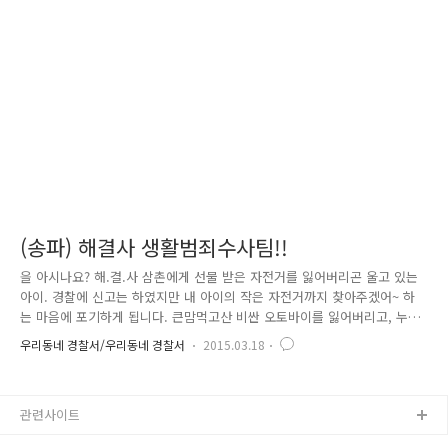
인식되지 않는 상황!계속하여 CCTV 화면을 살피던 경찰관들은 피의자가
휴대전화를 사용하는 것을 목격합니다! (딱! 걸렸어)경찰관들은 바로 휴대
전화에 대한 수사를 진행했고, 용의자를 특정할 수 있었는데요. 용의자를..
(송파) 해결사 생활범죄수사팀!!
을 아시나요? 해.결.사 삼촌에게 선물 받은 자전거를 잃어버리곤 울고 있는
아이. 경찰에 신고는 하였지만 내 아이의 작은 자전거까지 찾아주겠어~ 하
는 마음에 포기하게 됩니다. 큰맘먹고산 비싼 오토바이를 잃어버리고, 누군
지 모르고 긁고 지나가 신경질 나는 차량 파손... 경찰서에 들러 신고는 하
우리동네 경찰서/우리동네 경찰서
2015.03.18
지만, 바쁜 경찰관들을 보니 범인은 잡을 수 있을지 걱정입니다. 하면 형사
들이 주로 살인이나 강도 등의 중점 강력사건을 수사하는 걸로 생각하지
만, 그 외에도 국민 생활과 밀접하고 자주 발생하는 자전거나 오토바이 절
관련사이트
도, 차량 파손 등의 사건도 맡게 되는데 우선순위에 밀려 상대적으로 수사
가 소홀했던 것이 사실이죠~ 개인에게는 소중하지만 객관적인 피해 규모가