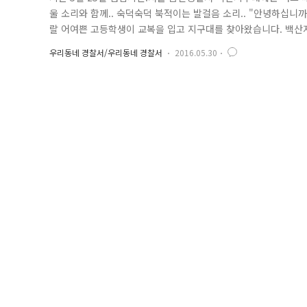
울 소리와 함께.. 숙덕숙덕 북적이는 발걸음 소리.. "안녕하십니까~!
랄 어여쁜 고등학생이 교복을 입고 지구대를 찾아왔습니다. 백산
게 항상 동네를 안전하게 지켜주셔서 감사하다는 마음을 전하기 
우리동네 경찰서/우리동네 경찰서
2016.05.30
들이 있다는 것에 새삼 놀란 백산지구대 경찰관의 입가엔 삼촌 웃