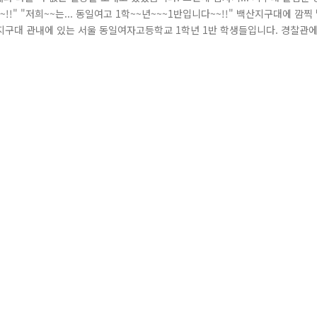
!" "저희~~는... 동일여고 1학~~년~~~1반입니다~~!!" 백산지구대에 깜찍
지구대 관내에 있는 서울 동일여자고등학교 1학년 1반 학생들입니다. 경찰관
위해 찾아왔다는 28명의 학생은 지구대를 한가득 채웠습니다. 아직도 이런 학
음이 가시질 않았습니다.^^ 항상 가족의 안전을 위해 밤낮으로 고생하는 경찰.