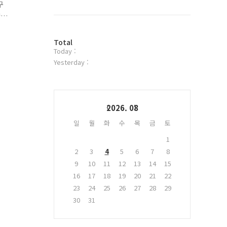
북
구
트
향
위
터
방
플
Total
Today :
문
러
자
그
Yesterday :
수
인
Calendar
2026. 08
일
월
화
수
목
금
토
1
2
3
4
5
6
7
8
9
10
11
12
13
14
15
16
17
18
19
20
21
22
23
24
25
26
27
28
29
30
31