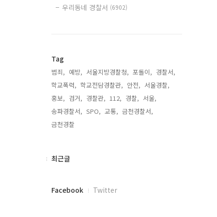
우리동네 경찰서
(6902)
Tag
범죄,
예방,
서울지방경찰청,
포돌이,
경찰서,
학교폭력,
학교전담경찰관,
안전,
서울경찰,
홍보,
검거,
경찰관,
112,
경찰,
서울,
송파경찰서,
SPO,
교통,
금천경찰서,
금천경찰,
최
최근글
근
글
페
Facebook
Twitter
이
스