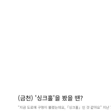
(금천) '싱크홀'을 봤을 땐?
"지금 도로에 구멍이 뚫렸는데요,「싱크홀」인 것 같아요" 지난 