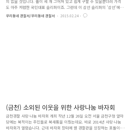
의 없을 것입니다. 줄이 세 개 그어져 있고 쉽게 구할 수 있을뿐더러 가격
도 아주 저렴한 국민대표 슬리퍼이죠. 그런데 이 삼선 슬리퍼의 '삼선'에
숨겨진 메세지가 있다고 주장하는 이가 있으니..바로.. 서울 금천경찰서(총
우리동네 경찰서/우리동네 경찰서
2015.02.24
경 송호림)에서 삼선 슬리퍼의 3가지 선에 담긴 숨은 메세지는 '질서유지
선, 교통안전선, 배려양보선'이라는 재치 는 해석으로 '선선선,슬리퍼'를 제
작해 주민에게 선물하여 소소한 감동을 주고 있는데요.. '선선선'이 무엇인
가요? 선·선·선 선을 지키면 행복해져요! 위 가슴 따뜻한 문구는, 서울경
찰(청장 구은수)이 을미년 새해 일상의 선(線)을 화두로 야심 차게 내세운
'선·선·선' 캐치프레이즈입니다. 서울경찰은 미국·..
(금천) 소외된 이웃을 위한 사랑나눔 바자회
금천경찰 사랑·나눔 바자회 개최 작년 12월 26일 오전 서울 금천구청 앞마
당에는 북적이는 주민들로 북새통을 이뤘는데요. 바로 2014년 사랑·나눔
바자회가 열렸습니다. 근데 바자회 장터에 웬 경찰관을 상징하는 포돌이·