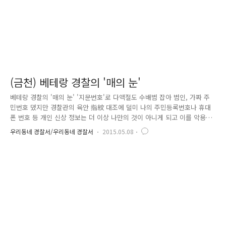
(금천) 베테랑 경찰의 '매의 눈'
베테랑 경찰의 '매의 눈' '지문번호'로 다액절도 수배범 잡아 범인, 가짜 주
민번호 댔지만 경찰관의 육안 指紋 대조에 덜미 나의 주민등록번호나 휴대
폰 번호 등 개인 신상 정보는 더 이상 나만의 것이 아니게 되고 이를 악용
하는 사례가 점차 늘어나는 등 개인 정보 위조와 도용이 판을 치는 요즘..
우리동네 경찰서/우리동네 경찰서
2015.05.08
최근 서울 관악구 시흥대로에서 다른 사람의 주민등록번호를 대고 도망치
려는 절도 수배범을 경찰이 육안으로 지문을 식별해 붙잡은 일이 발생했습
니다. 4월 9일 여름을 연상케 할 정도의 화창한 날씨의 오전..서울 금천경
찰서 문성지구대에서 근무하는 김희봉 경위와 안효민 순경은 평소와 같이
순찰하면서 하루를 시작했습니다. "안순경, 오늘 하루도 파이팅^^" 그러던
어느 때 모 아파트 뒷편에서 남성 1명이 걸어오다 김희봉 경..