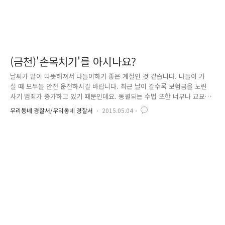
(금천)'손목치기'를 아시나요?
날씨가 많이 따뜻해져서 나들이하기 좋은 계절인 것 같습니다. 나들이 가
실 때 모두들 안전 운전하시길 바랍니다. 최근 날이 갈수록 보험금을 노린
사기 범죄가 증가하고 있기 때문인데요. 동원되는 수법 또한 너무나 교묘
해 눈 뜨고 당하기 십상입니다. 최근 좁은 주택가 골목길에서 서행하는 택
우리동네 경찰서/우리동네 경찰서
2015.05.04
시 등 차량의 백미러에 고의로 신체 일부분을 접촉하여 협장 합의 또는 보
험처리 요구로 다액의 금액을 편취한 사례가 발생했습니다. 사진 = YTN,
연합뉴스 화면 캡쳐 서울 금천경찰서에서 4월 23일 골목길을 지나는 택시
에 손목을 고의로 부딪히는 수법을 통해 교통사고를 유발해, 운전자를 상
대로 합의금을 타낸 협의로 김 모 씨를 구속했습니다. 김 씨는 2013년 4월
26일부터 올해 3월 7일까지 서울 금천구와 구로구, 경기도 ..