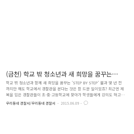
이날 행사는 메르스 영향으로 헌혈 희망자가 급감함에 따라 혈액 공급이
부족할 것이라는 소식에 서울경찰이 이웃사랑을 실천하기 위해 마련했는데
요. 단체 헌혈도 취소되는 등 혈액 수급에 큰 문제가 생긴 상황에서 ..
(금천) 학교 밖 청소년과 새 희망을 꿈꾸는
'STEP BY STEP'
학교 밖 청소년과 함께 새 희망을 꿈꾸는 'STEP BY STEP' 불과 몇 년 전
까지만 해도 학교에서 경찰관을 본다는 것은 참 드문 일이었죠? 최근엔 제
복을 입은 경찰관들이 초·중·고등학교에 찾아가 학생들에게 강의도 하고
같이 운동도 하면서 친근하게 지내는 모습을 볼 수 있습니다. 바로 학교전
우리동네 경찰서/우리동네 경찰서
2015.06.09
담경찰관인데요. 학교전담경찰관을 SPO(School Police Officer)라고도
합니다. 학교전담경찰관은 경찰서 여성청소년과 소속으로, 4대 사회악 중
의 하나인 학교폭력 예방을 위해 위해 직접 학교에 찾아가 학생과 학부모,
교사 등에게 교육도 하고 다양한 프로그램을 펼치며 학교폭력 근절에 앞장
서는 역할을 하고 있습니다. 쉽게 말해서 학교폭력 예방을 위해, 학교에 찾