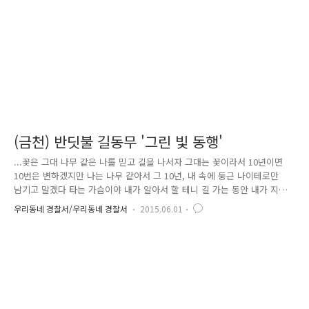
아가고 학생들에게 친근하게 다가가는 것이지요...
(금천) 반딧불 길동무 '그린 빛 동행'
...꽃은 그대 나무 같은 나를 믿고 길을 나서자 그대는 꽃이라서 10년이면
10번은 변하겠지만 나는 나무 같아서 그 10년, 내 속에 둥근 나이테로만
남기고 말겠다 타는 가슴이야 내가 알아서 할 테니 길 가는 동안 내가 지치
지 않게 그대의 꽃향기 잃지 않으면 고맙겠다... 정말 가슴에 와 닿는 글귀
우리동네 경찰서/우리동네 경찰서
2015.06.01
아닌가요? 글쓴이가 평소 좋아하는 시인데요. 청첩장 문구로도 유명하죠?
이수동 작가의 '동행'이라는 詩입니다. '동행'이라는 시처럼, 바람불면 금방
이라도 쓰러질 것만 같은 누군가에게 '나무'가 되어 묵묵히 옆에서 길을 걷
다 말동무를 해주고, 다리가 아플 땐 업어도 주고 길을 잃었을 때 등대처럼
나타나 나침반이 되어주는 사람이 있습니다. 그분은 바로.. 산속 어두운 곳
반딧불같이 녹색 형광빛을 내뿜는 우리 동..