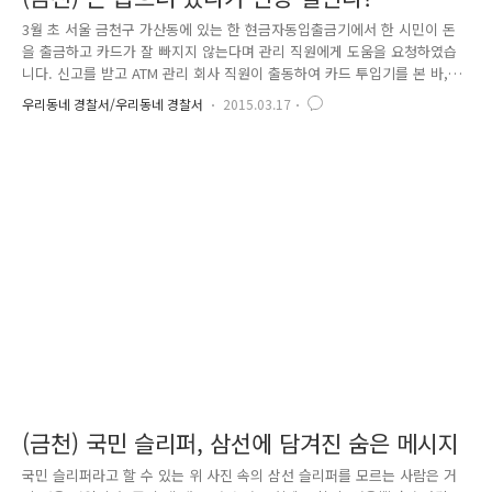
3월 초 서울 금천구 가산동에 있는 한 현금자동입출금기에서 한 시민이 돈
을 출금하고 카드가 잘 빠지지 않는다며 관리 직원에게 도움을 요청하였습
니다. 신고를 받고 ATM 관리 회사 직원이 출동하여 카드 투입기를 본 바,
정체불명의 기기가 발견되었습니다. ATM 관리 회사 직원은 또다시 경찰에
우리동네 경찰서/우리동네 경찰서
2015.03.17
신고했고, 출동한 금천 경찰서 직원은 이 기기를 보고서는 두 손 두발을 다
들 정도로 경악을 금치 못했습니다. 이는 결국 언론을 통해 전국 각지로 퍼
져 나갔으며, 이 같은 신종 수법 기사를 접한 국민들은 '세상 참 무섭다'
'그 머리로 좋은 곳에 쓰지' 등등으로 들썩였습니다. "저런 머리로 공부를
하면 판검사도 합격하겠네" 어떠한 신종 수법의 범죄이길래 신문 사회면에
도배가 되고, 여론은 기발하면서도 무섭다는 반응이 가..
(금천) 국민 슬리퍼, 삼선에 담겨진 숨은 메시지
국민 슬리퍼라고 할 수 있는 위 사진 속의 삼선 슬리퍼를 모르는 사람은 거