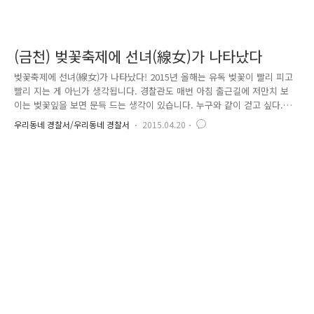
(금천) 벚꽃축제에 선녀(線女)가 나타났다
벚꽃축제에 선녀(線女)가 나타났다! 2015년 올해는 유독 벚꽃이 빨리 피고
빨리 지는 게 아닌가 생각됩니다. 경찰관도 매번 아침 출근길에 저만치 보
이는 벚꽃잎을 보면 문득 드는 생각이 있습니다. 누구와 같이 걷고 싶다.
누구와 같이 벚꽃을 배경으로 사진 찍고 싶다. 내가 아닌 누군가가 떠오르
우리동네 경찰서/우리동네 경찰서
2015.04.20
고 누군가는 아마도 내가 사랑하는 사람이 아닐까 생각했습니다. 봄바람에
흩날리는 벚꽃잎과 그 향기 속에서 사랑하는 사람과 함께 시간을 보내면
더 없는 추억으로 간직될 것 같았습니다. 그래서 금천경찰이 벚꽃길을 나
섰습니다. 금천 주민들과 벚꽃과 함께 추억을 담고자 했습니다. 서울시 금
천구에는 매년 4월이면 벚꽃십리길을 중심으로 금천벚꽃축제가 개최됩니
다. 금천벚꽃축제는 금천구의 대표적인 지역 축제 인데요.. 올해는 4월..