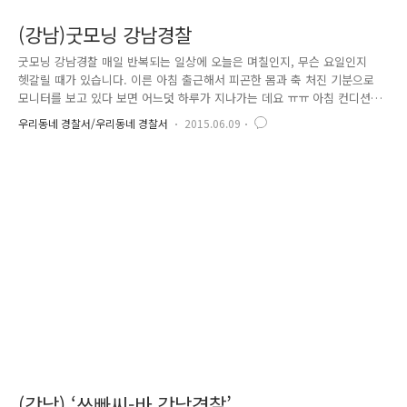
(강남)굿모닝 강남경찰
굿모닝 강남경찰 매일 반복되는 일상에 오늘은 며칠인지, 무슨 요일인지
헷갈릴 때가 있습니다. 이른 아침 출근해서 피곤한 몸과 축 처진 기분으로
모니터를 보고 있다 보면 어느덧 하루가 지나가는 데요 ㅠㅠ 아침 컨디션
이 그날 하루를 좌우한다는 사실은 모두 알고 계시죠? 모두가 매일 아침을
우리동네 경찰서/우리동네 경찰서
2015.06.09
활기차고 기분 좋게 시작해보면 어떨까 하는 고민 끝에 강남경찰서에서는
“굿모닝 강남경찰”을 시행하게 되었답니다. 모든 직원이 월 ~ 금, 아침 8시
55분부터 ~ 9시까지 일일 DJ가 되는 것인데요. 방송내용에는 제한이 없고
평소 좋아하는 음악과 함께 따끈따끈한 강남경찰 소식이나 평소 동료들에
게 하고 싶었던 말로 뜻 깊은 하루를 시작하고 있습니다. 일일DJ는 방송
끝에 다음날 DJ를 공개지명 할 기회가 있습니다. 단, 모든..
(강남) ‘쓰빠씨-바 강남경찰’