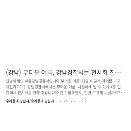
단속에 대해서도 적극 홍보하는 시간을 가졌습니다. 활동도 좋지만,
첫째도 안전! 둘째도 안전!다치지 않게 강남 일대를 천천히 걸으며 워밍업
중이랍니다. 워밍업..
(강남) 무더운 여름, 강남경찰서는 전시회 진행
중!
안녕하세요!서울강남경찰서입니다.무더운 여름! 다들 어떻게 더위를 나고
계신가요? :) 강남경찰서에서는 무더운 여름, 시원하게 날 수 있게 1층 현
관에서 전시회를 진행 중입니다!어떤 관람회인지, 한번 구경해 보실까요?
강남경찰서가 아니면 관람할 수 없는 이 전시회!어떻게 진행하게 됐는
우리동네 경찰서/우리동네 경찰서
2024.07.29
지 궁금하시죠?이 전시회는,올해 7월 강남경찰서 여성청소년계 직원들이강
남구 소재 어린이집과 협업하여 '실종예방 사전지문등록'을 실시할 당시,아
이들이 감사의 마음을 담아, 응원의 메시지를 보내주면서 기획하게 되었는
데요! 이 따뜻하고 아름다운 마음을"어떻게 하면 더 많은 경찰관들
이 함께 느낄 수 있을까?"고민하던 끝에, 많은 사람들이 왕래하는 1층 현관