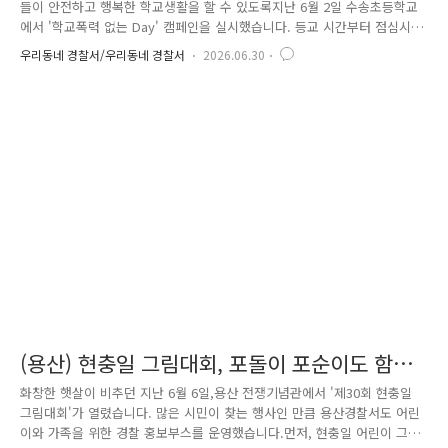
들이 안전하고 행복한 학교생활을 할 수 있도록지난 6월 2일 수송초등학교
에서 '학교폭력 없는 Day' 캠페인을 실시했습니다. 등교 시간부터 점심시
간까지 교문과 체육관, 시청각실 등 학교 곳곳에서학생들과 함께하며 학교
우리동네 경찰서/우리동네 경찰서
2026.06.30
폭력 예방의 중요성을 알리는 뜻깊은 시간을 가졌습니다. 활기찬 아침을
연 등굣길 합동 캠페인 아침 8시, 수송초등학교 교문 앞에서는강북경찰서
학교전담경찰관(SPO)과 학생회가 함께 등굣길 캠페인을 진행했습니다. 등
교하는 학생들에게 학교폭력 예방 홍보물을 배부하고,최근 사회적 문제로
떠오르고 있는 청소년 도박 자진신고 제도도 함께 안내했습니다. 학생들의
밝은 인사와 환한 미소 덕분에 경찰관들에게도 기..
(용산) 현충일 그림대회, 포돌이 포순이도 함께
그려볼까요?
화창한 햇살이 비추던 지난 6월 6일,용산 전쟁기념관에서 '제30회 현충일
그림대회'가 열렸습니다. 많은 시민이 찾는 행사인 만큼 용산경찰서도 어린
이와 가족을 위한 경찰 홍보부스를 운영했습니다.먼저, 현충일 어린이 그림