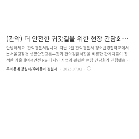
(관악) 더 안전한 귀갓길을 위한 현장 간담회와
합동순찰
안녕하세요. 관악경찰서입니다. 지난 2일 관악경찰서 청소년경찰학교에서
는서울경찰청 생활안전교통부장과 관악경찰서장을 비롯한 관계자들이 참
석한 가운데여성안전 Re-디자인 사업과 관련한 현장 간담회가 진행됐습니
다. 이번 간담회는 관악구의 지역 특성을 반영한 여성안전 정책을 공유하
우리동네 경찰서/우리동네 경찰서
2026.07.02
고,범죄예방 환경을 더욱 촘촘하게 구축하기 위해 마련됐습니다. 참석자들
은 범죄예방시설 운영 현황과 여성안전 취약지역 관리 방안,주민이 체감할
수 있는 치안서비스 향상 방안 등을 폭넓게 논의하며현장에서 실질적으로
적용할 수 있는 개선방안을 함께 모색했습니다. 또한 단순히 시설을 설치
하는 데 그치지 않고 시민들이 실제로 안전을 체감할 수 있는환경을 조성
하기 위해 관계기관 간 협력체계를 강화하고,지역 특성에 맞는 맞춤..