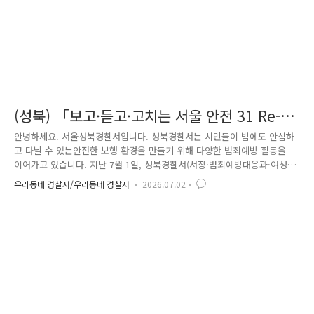
(성북) 「보고·듣고·고치는 서울 안전 31 Re-
디자인 데이」 합동순찰
안녕하세요. 서울성북경찰서입니다. 성북경찰서는 시민들이 밤에도 안심하
고 다닐 수 있는안전한 보행 환경을 만들기 위해 다양한 범죄예방 활동을
이어가고 있습니다. 지난 7월 1일, 성북경찰서(서장·범죄예방대응과·여성
청소년과·형사과),성북구청(여성가족과·1인가족팀), 자율방범대(자율방범
우리동네 경찰서/우리동네 경찰서
2026.07.02
연합대장·동선동 자율방범대 등) 관계자총 25명이 참여한 가운데 여성 1인
가구 밀집지역 대상 민·관·경 합동순찰을 진행했습니다. 이번 합동순찰은
단순히 지역을 둘러보는 활동을 넘어,여성 1인 가구가 안심하고 생활할 수
있도록범죄 위험 요소를 사전에 확인하고 개선 방안을 찾는 데 중점을 두
었습니다. △ (어두운 골목길 및 위해요소 점검) 조도가 낮아 어두운 이면
도로나 보안등·CCTV 작동 여부 확인△ (안심 귀..