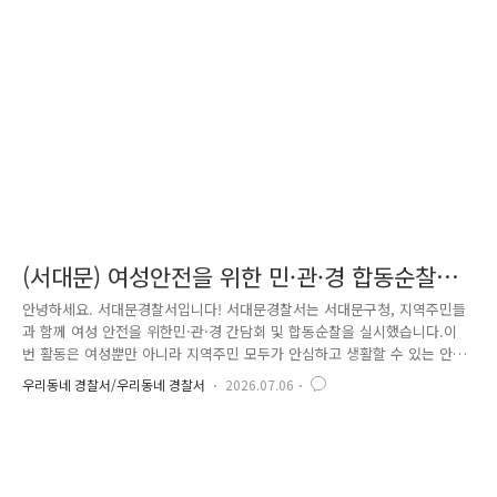
할 수 있도록실생활 중심의 내용으로 진행됐습니다.시각자료를 활용해 주
요 사례와 예방법을 알기 쉽게 설명하며 참석자들의 이해를 도왔습니다.
광진경찰서장은 어르신들과 직접 눈을 맞추며범죄예..
(서대문) 여성안전을 위한 민·관·경 합동순찰
및 간담회
안녕하세요. 서대문경찰서입니다! 서대문경찰서는 서대문구청, 지역주민들
과 함께 여성 안전을 위한민·관·경 간담회 및 합동순찰을 실시했습니다.이
번 활동은 여성뿐만 아니라 지역주민 모두가 안심하고 생활할 수 있는 안
전한 환경을 조성하기 위해 마련되었습니다. 먼저 범죄예방 취약지역을 직
우리동네 경찰서/우리동네 경찰서
2026.07.06
접 점검하고, 지역사회와 함께 실질적인 개선 방안을 논의하는 시간을 가
졌습니다.간담회에서는 지역 치안 활동에 참여하는 치안파트너스와 함께
주민들이 안심할 수 있는 도시환경 조성을 위한 다양한 의견을 나누었습니
다. CCTV와 비상벨 등 방범시설물 확충, 행복순찰 마일리지 운영 등지역
치안활동 활성화를 위한 방안을 논의했으며,노후 주택처럼 주민 안전을 위