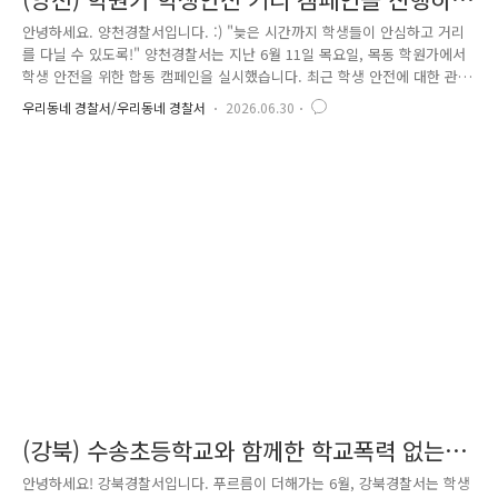
였습니다!
안녕하세요. 양천경찰서입니다. :) "늦은 시간까지 학생들이 안심하고 거리
를 다닐 수 있도록!" 양천경찰서는 지난 6월 11일 목요일, 목동 학원가에서
학생 안전을 위한 합동 캠페인을 실시했습니다. 최근 학생 안전에 대한 관
심이 높아짐에 따라학생과 학부모가 더욱 안심할 수 있는 환경을 만들기
우리동네 경찰서/우리동네 경찰서
2026.06.30
위해교통과, 범죄예방대응과, 여성청소년과, 광역예방순찰대는 물론녹색어
머니회와 모범운전자회도 함께 힘을 모았습니다. 학생들의 등원 시간에 맞
춰 학원가 일대를 순찰하며 범죄예방 활동을 펼치고,횡단보도에서는 안전
보행 수칙과 교통사고 예방 홍보도 함께 진행했습니다. 또한 눈에 보이는
경찰활동을 통해 학생들이 보다 안전함을 체감할 수 있도록 현장을 꼼꼼히
살폈습니다. 아울러 최근 청소년들에게 큰 위험요인으..
(강북) 수송초등학교와 함께한 학교폭력 없는
Day!
안녕하세요! 강북경찰서입니다. 푸르름이 더해가는 6월, 강북경찰서는 학생