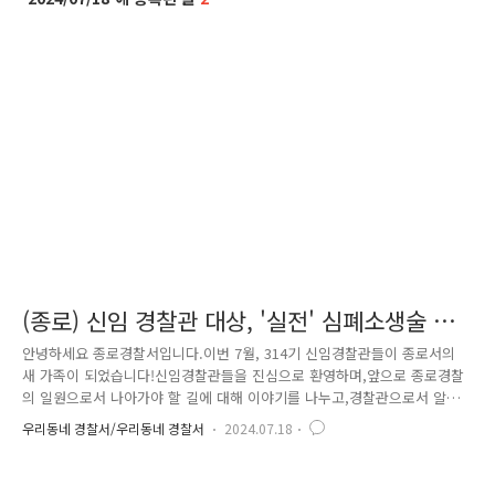
(종로) 신임 경찰관 대상, '실전' 심폐소생술 교
육 시행 !
안녕하세요 종로경찰서입니다.이번 7월, 314기 신임경찰관들이 종로서의
새 가족이 되었습니다!신임경찰관들을 진심으로 환영하며,앞으로 종로경찰
의 일원으로서 나아가야 할 길에 대해 이야기를 나누고,경찰관으로서 알아
야 할 것들에 대해 교육하는 시간을 가졌습니다. 그중에서도 종로경찰서
우리동네 경찰서/우리동네 경찰서
2024.07.18
는 특히,신임경찰관들을 대상으로 실전과 유사한 환경에서 '심폐소생술 교
육'을 진행하였는데요! 종로구보건소에서 전문가를 섭외하여, 실제
마네킹 모형과 자동심장충격기를 이용해형식적인 교육이 아닌 '현장에서