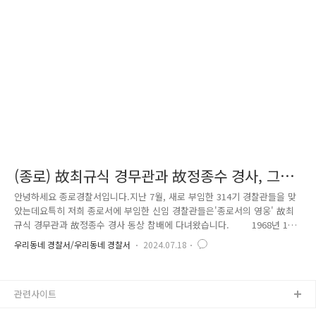
바로 적용할 수 있는 교육'을 진행하였습니다. 단순히 압박하는 방법에
대해서만 교육하는 것이 아니라대상자의 의식을 확인하고, 주변인들에게
신고를 요청하는 과정 등을 모두 실감 나게 재연하고,또한 '대..
(종로) 故최규식 경무관과 故정종수 경사, 그날
의 호국 선열을 기리며
안녕하세요 종로경찰서입니다.지난 7월, 새로 부임한 314기 경찰관들을 맞
았는데요특히 저희 종로서에 부임한 신임 경찰관들은'종로서의 영웅' 故최
규식 경무관과 故정종수 경사 동상 참배에 다녀왔습니다. 1968년 1월
21일 북한 무장 공비 김신조 등 31명의 청와대 기습공격에 맞서교전 중 순
우리동네 경찰서/우리동네 경찰서
2024.07.18
직하신 故최규식 경무관과 故정종수 경사.이러한 까닭에 무장 공비의 침투
를 한 몸 던져 저지한 곳에 표석을 마련하고,청와대로 가는 길이 바라보이
는 자하문 고개에는 동상과 추모비를 세웠다고 합니다. 여기서 신임 경
관련사이트
찰관들은, 그날 故최규식 경무관과 故정종수 경사가 청와대를 지키고자 어
떤 격투를 하였는지경무계장님의 자세한 설명을 들으며 그 호국정신을 마