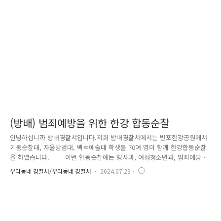
또한 옥내 소화전을 이용한 소화 방법도 교육하였습니다. 언제 어디서든
일어날 수 있는 화재!영등포경찰은 화재에 대비, 상황별 대응 능력을 갖춰
조기 진화하고어떠한 화재 상황에서든 대응할 수 ..
(방배) 범죄예방을 위한 한강 합동순찰
안녕하십니까 방배경찰서입니다.저희 방배경찰서에서는 반포한강공원에서
기동순찰대, 자율방범대, 백석예술대 학생들 70여 명이 함께 한강합동순찰
을 하였습니다. 이번 합동순찰에는 형사과, 여성청소년과, 범죄예방대
응과 등방배경찰서의 다양한 기능들이 함께하였으며,각 기능에서 제작한
우리동네 경찰서/우리동네 경찰서
2024.07.23
범죄예방을 위한 다양한 홍보물 배부도 병행하였습니다.(마약류 이용 성범
죄예방 팸플릿과 청소년 도박근절 캠페인, 보이스피싱 예방 홍보물 등)
비록 장마로 인한 덥고 습한 궂은 날씨로 반포한강공원을 방문하신 이용객
이 많지 않았지만,합동 순찰에 참여한 인원들의 힘찬 활동으로 합동 캠페
인이 성공적으로 마무리될 수 있었습니다.앞으로도 시민과 함께 만드는 안