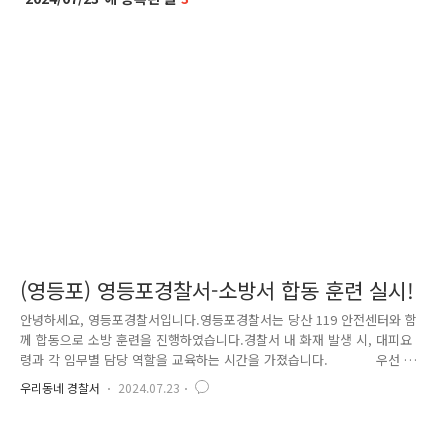
(영등포) 영등포경찰서-소방서 합동 훈련 실시!
안녕하세요, 영등포경찰서입니다.영등포경찰서는 당산 119 안전센터와 함
께 합동으로 소방 훈련을 진행하였습니다.경찰서 내 화재 발생 시, 대피요
령과 각 임무별 담당 역할을 교육하는 시간을 가졌습니다. 우선 화재
목격 시, 소방 등 전파 후 비치된 분말소화기로 초기 진화작업을 합니다.전
우리동네 경찰서
2024.07.23
직원이 안전한 곳으로 대피할 수 있도록 대피방송을 실시하고자위소방대
대피유도반이 대피 장소로 직원들을 안내합니다. 그리고 소화기 사용
방법에 대해 설명을 듣고, 직접 소화기를 작동해 보는 시간을 가졌습니다.