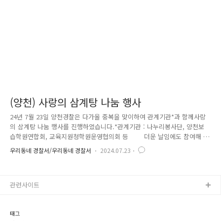
전한 사회를 만들기 위한 방배경찰서가 되겠습니다!
(양천) 사랑의 삼계탕 나눔 행사
24년 7월 23일 양천경찰은 다가올 중복을 맞이하여 관계기관*과 함께사랑
의 삼계탕 나눔 행사를 진행하였습니다.*관계기관 : 나누리봉사단, 양천보
습학원연합회, 교육지원청학원운영협의회 등 더운 날임에도 참여해 주
신 양천구 내 거주하는 사회적 약자인 어르신 700여 명을 대상으로노인학
우리동네 경찰서/우리동네 경찰서
2024.07.23
대 예방 홍보, 상담 및 먹거리 나눔 행사를 진행하였고,지문 등 사전등록
캠페인을 함께 안내드렸습니다. 또한, 노인학대 예방 홍보 전단지를 배
부, 민원 상담 진행을 통해노인 학대 개념 자체가 생소할 수 있는 어르신들
관련사이트
을 대상으로 인식 개선에 집중하였습니다. 특히 양천구 내 다양한 관
계기관 및 양천경찰이 협동으로 나눔 행사를 진행하여기관 간 협업 관계를
공고히 할 뿐만 아니라 추후 더 다양한..
태그