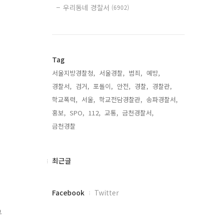
우리동네 경찰서
(6902)
Tag
서울지방경찰청,
서울경찰,
범죄,
예방,
경찰서,
검거,
포돌이,
안전,
경찰,
경찰관,
학교폭력,
서울,
학교전담경찰관,
송파경찰서,
홍보,
SPO,
112,
교통,
금천경찰서,
금천경찰,
최
최근글
근
글
페
Facebook
Twitter
이
스
부