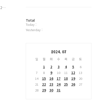
북
트
2
위
터
는
방
플
Total
Today :
문
러
자
그
Yesterday :
수
인
Calendar
2024. 07
일
월
화
수
목
금
토
1
2
3
4
5
6
7
8
9
10
11
12
13
14
15
16
17
18
19
20
21
22
23
24
25
26
27
28
29
30
31