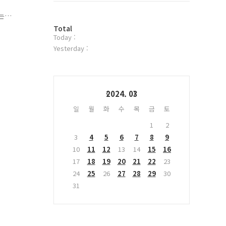
위
는
터
창
방
플
Total
Today :
문
러
들
자
그
Yesterday :
수
인
Calendar
2024. 03
일
월
화
수
목
금
토
1
2
3
4
5
6
7
8
9
10
11
12
13
14
15
16
17
18
19
20
21
22
23
24
25
26
27
28
29
30
31