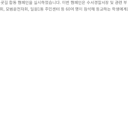
등굣길 합동 캠페인을 실시하였습니다. 이번 캠페인은 수서경찰서장 및 관련 부
모회, 모범운전자회, 일원1동 주민센터 등 60여 명이 참석해 등교하는 학생에게
학부모를 대상으로는 개정 도로교통법 리플릿을 배포하는 시간을 가졌습니다. 김
서 적극 동참해 줘서 감사하다"며 "앞으로도 교통안전 캠페인을 통해 어린이