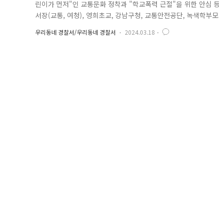
린이가 먼저"인 교통문화 정착과 "학교폭력 근절"을 위한 안심 
서장(교통, 여청), 영희초교, 강남구청, 교통안전공단, 녹색학부
어린이 교통안전 홍보물(연필, 스티커, 키링 등)을 배부하고, 
우리동네 경찰서/우리동네 경찰서
2024.03.18
영 수서경찰서장은 "안심 등굣길을 만들기 위해 여러 유관단체에
이 안심하고 다닐 수..