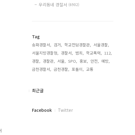
우리동네 경찰서
(6902)
Tag
송파경찰서,
검거,
학교전담경찰관,
서울경찰,
서울지방경찰청,
경찰서,
범죄,
학교폭력,
112,
경찰,
경찰관,
서울,
SPO,
홍보,
안전,
예방,
금천경찰서,
금천경찰,
포돌이,
교통,
최
최근글
근
글
페
Facebook
Twitter
이
스
북
어
트