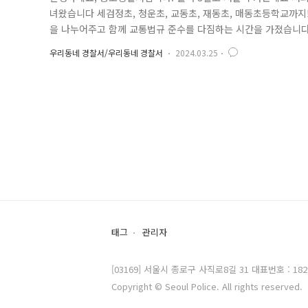
녀왔습니다 세검정초, 청운초, 교동초, 재동초, 매동초등학교까지!
을 나누어주고 함께 교통법규 준수를 다짐하는 시간을 가졌습니
공단, 종로구청, 세검정파출소, 그리고 종로경찰서장님이 함께 
우리동네 경찰서/우리동네 경찰서
2024.03.25
더욱 즐거운 캠페인 현장이 될 수 있었습니다! 포돌이를 반겨주는
하고 약속했습니다. ..
태그
관리자
[03169] 서울시 종로구 사직로8길 31 대표번호 : 182
Copyright © Seoul Police. All rights reserved.