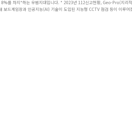
8%를 차지*하는 우범지대입니다. * 2023년 112신고현황, Geo-Pro(지리
 보드게임장과 인공지능(AI) 기술이 도입된 지능형 CCTV 점검 등이 이루어
4개월간 홀덤펍(카드 게임을 즐기며 술을 마시는 곳) 등 영업장의 불법 도박행
부는 밀집도 모니터링이 가능한 '현장인파관리 시스템'을 구축했습..