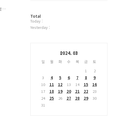
적
위
졌
터
위
방
플
Total
Today :
문
러
자
그
Yesterday :
수
인
Calendar
2024. 03
일
월
화
수
목
금
토
1
2
3
4
5
6
7
8
9
10
11
12
13
14
15
16
17
18
19
20
21
22
23
24
25
26
27
28
29
30
31