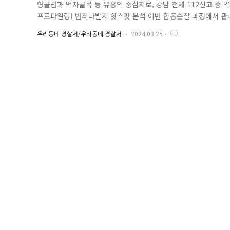
형클럽과 먹자골목 등 유흥의 중심지로, 강남 전체 112신고 중 약 
프로파일링) 범죄다발지 핫스팟 분석 이번 합동순찰 과정에서 관내
습니다. ※ 경찰청 국가수사본부(국수본)는 오는 7월 14일까지 
우리동네 경찰서/우리동네 경찰서
2024.03.25
를 집중 단속하고 있습니다. 지난 10.29. 참사 이후, 행정안전