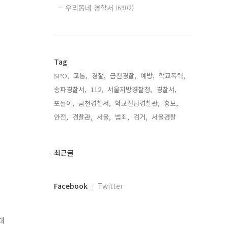
우리동네 경찰서
(6902)
Tag
SPO,
교통,
경찰,
금천경찰,
예방,
학교폭력,
송파경찰서,
112,
서울지방경찰청,
경찰서,
포돌이,
금천경찰서,
학교전담경찰관,
홍보,
안전,
경찰관,
서울,
범죄,
검거,
서울경찰,
최
최근글
근
글
페
Facebook
Twitter
이
스
북
대
트