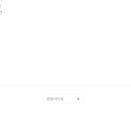
)
전
에
관련사이트