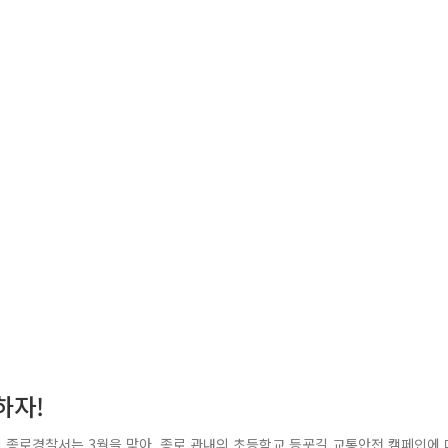
하자!
 종로경찰서는 3월을 맞아, 종로 관내의 초등학교 등굣길 교통안전 캠페인에 