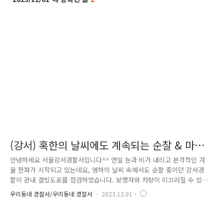
(강서) 혹한의 날씨에도 계속되는 순찰 & 마약
근절 캠페인 활동
안녕하세요 서울강서경찰서입니다^^ 연일 눈과 비가 내리고 본격적인 겨
울 한파가 시작되고 있는데요, 영하의 날씨 속에서도 순찰 중이던 강서경
찰이 관내 결빙도로를 점검하였습니다. 보행자와 차량이 미끄러질 수 있기
때문에 통제가 필요한 도로를 선제적으로 확인하기 위함인데요. 다행히 강
우리동네 경찰서/우리동네 경찰서
2023.12.01
서구는 남부순환로 가장자리 구역 일부가 결빙된 것 외에는 도로상태가 모
두 양호하였습니다. 혹한의 날씨에도 시민들의 안전한 일상을 위해 강서경
찰은 항상 최선을 다하고 있습니다! 또 다른 날, 발산지구대에서는 수명고