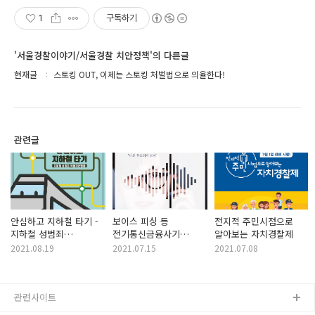
1
구독하기
'서울경찰이야기/서울경찰 치안정책'의 다른글
현재글
스토킹 OUT, 이제는 스토킹 처벌법으로 의율한다!
관련글
안심하고 지하철 타기 -
보이스 피싱 등
전지적 주민시점으로
지하철 성범죄
전기통신금융사기
알아보는 자치경찰제
특별치안활동
특별자수 · 신고기간 -
2021.08.19
2021.07.15
2021.07.08
"너의 목소리가 보여"
관련사이트