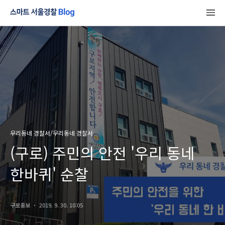
우리동네 경찰서/우리동네 경찰서
(구로) 주민의 안전 '우리 동네
한바퀴' 순찰
구로홍보
2019. 9. 30. 10:05