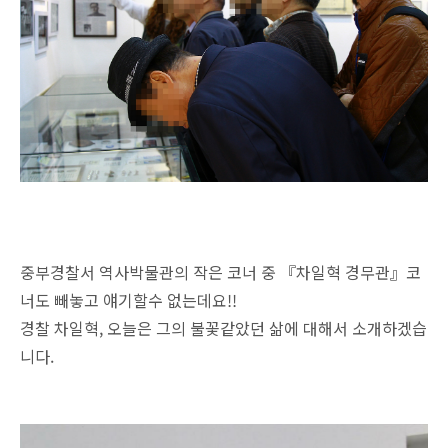
중부경찰서 역사박물관의 작은 코너 중 『차일혁 경무관』코
너도 빼놓고 얘기할수 없는데요!!
경찰 차일혁, 오늘은 그의 불꽃같았던 삶에 대해서 소개하겠습
니다.