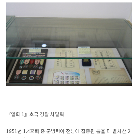
『일화 1』호국 경찰 차일혁
1951년 1.4후퇴 중 군병력이 전방에 집중된 틈을 타 빨치산 2