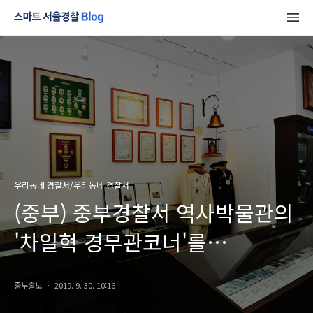
우리동네 경찰서/우리동네 경찰서
(중부) 중부경찰서 역사박물관의
'차일혁 경무관코너'를
소개합니다!
중부홍보
2019. 9. 30. 10:16