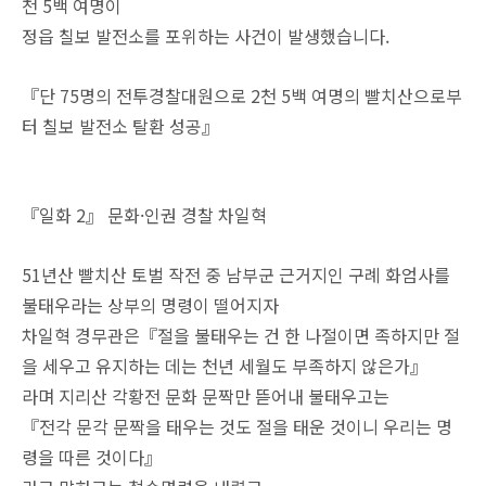
천 5백 여명이
정읍 칠보 발전소를 포위하는 사건이 발생했습니다.
『단 75명의 전투경찰대원으로 2천 5백 여명의 빨치산으로부
터 칠보 발전소 탈환 성공』
『일화 2』 문화·인권 경찰 차일혁
51년산 빨치산 토벌 작전 중 남부군 근거지인 구례 화엄사를
불태우라는 상부의 명령이 떨어지자
차일혁 경무관은『절을 불태우는 건 한 나절이면 족하지만 절
을 세우고 유지하는 데는 천년 세월도 부족하지 않은가』
라며 지리산 각황전 문화 문짝만 뜯어내 불태우고는
『전각 문각 문짝을 태우는
것도 절을 태운 것이니 우리는 명
령을 따른 것이다』