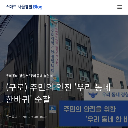
우리동네 경찰서/우리동네 경찰서
(구로) 주민의 안전 '우리 동네
한바퀴' 순찰
구로홍보
2019. 9. 30. 10:05