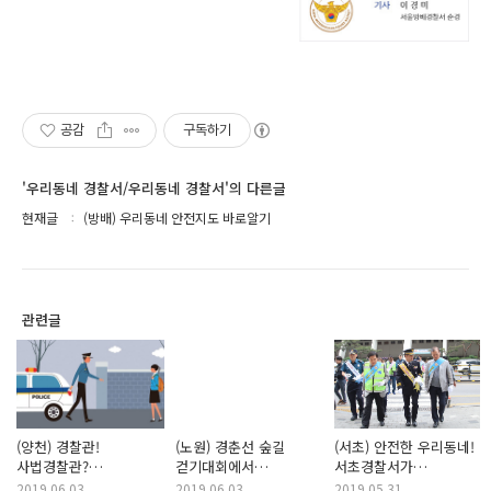
공감
구독하기
'우리동네 경찰서/우리동네 경찰서'의 다른글
현재글
(방배) 우리동네 안전지도 바로알기
관련글
(양천) 경찰관!
(노원) 경춘선 숲길
(서초) 안전한 우리동네!
사법경찰관?
걷기대회에서
서초경찰서가
특별사법경찰관?
자전거순찰을!
함께합니다.
2019.06.03
2019.06.03
2019.05.31